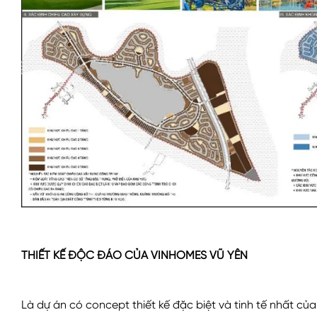
THIẾT KẾ ĐỘC ĐÁO CỦA VINHOMES VŨ YÊN
Là dự án có concept thiết kế đặc biệt và tinh tế nhất của 