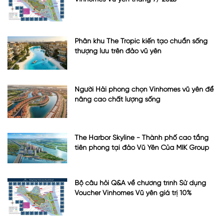
Phân khu The Tropic kiến tạo chuẩn sống
thượng lưu trên đảo vũ yên
Người Hải phòng chọn Vinhomes vũ yên để
nâng cao chất lượng sống
The Harbor Skyline - Thành phố cao tầng
tiên phong tại đảo Vũ Yên Của MIK Group
Bộ câu hỏi Q&A về chương trình Sử dụng
Voucher Vinhomes Vũ yên giá trị 10%