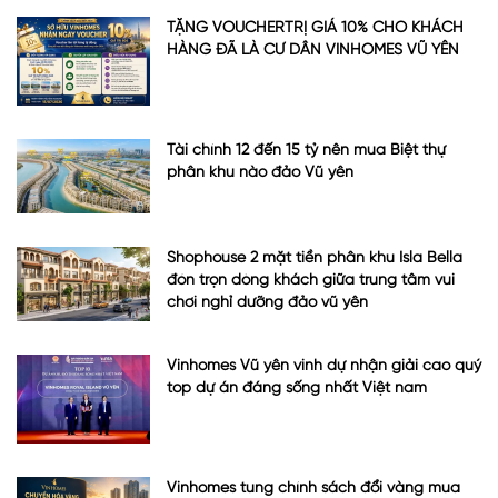
TẶNG VOUCHERTRỊ GIÁ 10% CHO KHÁCH
HÀNG ĐÃ LÀ CƯ DÂN VINHOMES VŨ YÊN
Tài chính 12 đến 15 tỷ nên mua Biệt thự
phân khu nào đảo Vũ yên
Shophouse 2 mặt tiền phân khu Isla Bella
đón trọn dòng khách giữa trung tâm vui
chơi nghỉ dưỡng đảo vũ yên
Vinhomes Vũ yên vinh dự nhận giải cao quý
top dự án đáng sống nhất Việt nam
Vinhomes tung chính sách đổi vàng mua