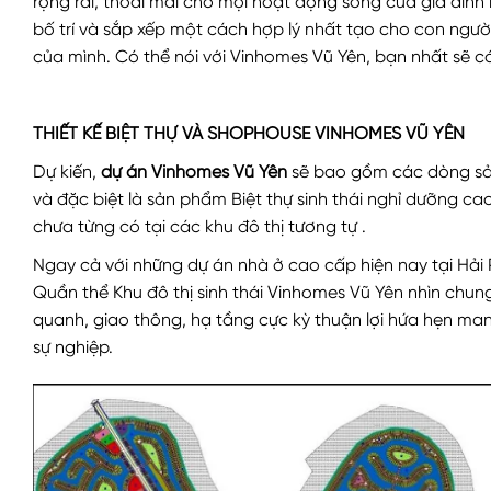
rộng rãi, thoải mái cho mọi hoạt động sống của gia đìn
bố trí và sắp xếp một cách hợp lý nhất tạo cho con ngườ
của mình. Có thể nói với Vinhomes Vũ Yên, bạn nhất sẽ có
THIẾT KẾ BIỆT THỰ VÀ SHOPHOUSE VINHOMES VŨ YÊN
Dự kiến,
dự án Vinhomes Vũ Yên
sẽ bao gồm các dòng sản
và đặc biệt là sản phẩm Biệt thự sinh thái nghỉ dưỡng c
chưa từng có tại các khu đô thị tương tự .
Ngay cả với những dự án nhà ở cao cấp hiện nay tại Hải 
Quần thể Khu đô thị sinh thái Vinhomes Vũ Yên nhìn chun
quanh, giao thông, hạ tầng cực kỳ thuận lợi hứa hẹn man
sự nghiệp.