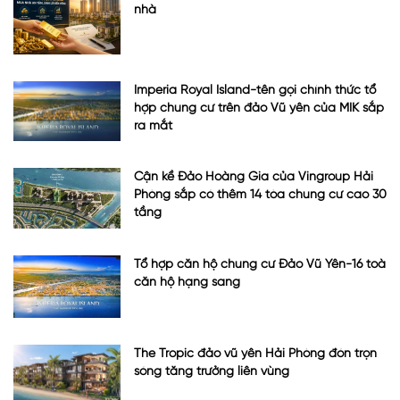
nhà
Imperia Royal Island-tên gọi chính thức tổ
hợp chung cư trên đảo Vũ yên của MIK sắp
ra mắt
Cận kề Đảo Hoàng Gia của Vingroup Hải
Phòng sắp có thêm 14 tòa chung cư cao 30
tầng
Tổ hợp căn hộ chung cư Đảo Vũ Yên-16 toà
căn hộ hạng sang
The Tropic đảo vũ yên Hải Phòng đón trọn
sóng tăng trưởng liên vùng