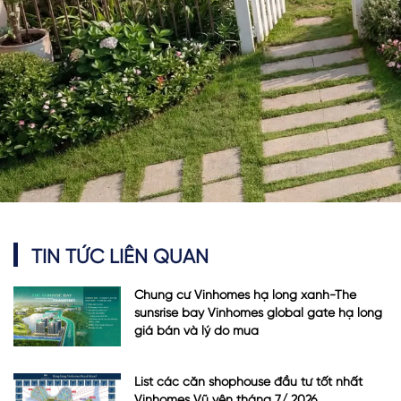
TIN TỨC LIÊN QUAN
Chung cư Vinhomes hạ long xanh-The
sunsrise bay Vinhomes global gate hạ long
giá bán và lý do mua
List các căn shophouse đầu tư tốt nhất
Vinhomes Vũ yên tháng 7/ 2026