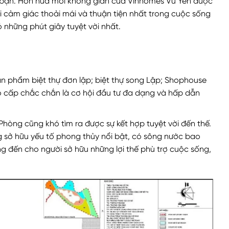
h bạn. Hơn nữa mỗi không gian của Vinhomes Vũ Yên được
i cảm giác thoải mái và thuận tiện nhất trong cuộc sống
 những phút giây tuyệt vời nhất.
 phẩm biệt thự đơn lập; biệt thự song Lập; Shophouse
ao cấp chắc chắn là cơ hội đầu tư đa dạng và hấp dẫn
Phòng cũng khó tìm ra được sự kết hợp tuyệt vời đến thế.
g sở hữu yếu tố phong thủy nổi bật, có sông nước bao
g đến cho người sở hữu những lợi thế phù trợ cuộc sống,