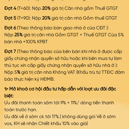
Đợt 4
(T+60): Nộp
20%
giá trị Căn nhà gồm Thuế GTGT
Đợt 5
(T+90): Nộp
20%
giá trị căn nhà Gồm thuế GTGT
Đợt 6
(Theo thông báo bàn giao nhà ở của CĐT ):
Nộp
25%
giá trị căn nhà Gồm GTGT + Thuế GTGT Của 5%
bán nhà +100% KPBT
Đợt 7
(Theo thông báo của bên bán khi nhà ở được cấp
giấy chứng nhận quyền sở hữu hoặc khi bên mua tự làm
thủ tục xin cấp giấy chứng nhận quyền sở hữu nhà ở ):
Nộp 5
%
giá trị căn nhà Không VAT (Khấu trù từ TTĐC đảm
bảo thực hiện ký HĐMB.
✨ Mở khoá cơ hội đầu tư hấp dẫn với loạt ưu đãi đặc
biệt:
Ưu đãi thanh toán sớm tới 9% + 11%/ dòng tiền thanh
toán trước hạn.
Ưu đãi về ở sớm ck tới 17%.( không dùng gói Về ở sớm
vos, KH sẽ nhận Chiết khấu 10% vào giá)