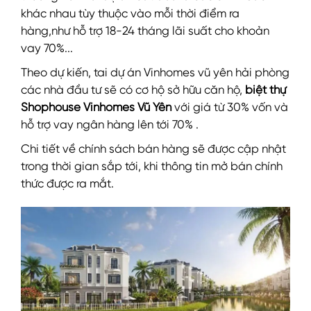
khác nhau tùy thuộc vào mỗi thời điểm ra
hàng,như hỗ trợ 18-24 tháng lãi suất cho khoản
vay 70%...
Theo dự kiến, tai dự án Vinhomes vũ yên hải phòng
các nhà đầu tư sẽ có cơ hộ sở hữu căn hộ,
biệt thự
Shophouse Vinhomes Vũ Yên
với giá từ 30% vốn và
hỗ trợ vay ngân hàng lên tới 70% .
Chi tiết về chính sách bán hàng sẽ được cập nhật
trong thời gian sắp tới, khi thông tin mở bán chính
thức được ra mắt.