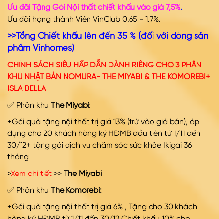
Ưu đãi Tặng Gói Nội thất chiết khấu vào giá 7,5%
.
Ưu đãi hạng thành Viên VinClub 0,65 - 1.7%.
>>Tổng Chiết khấu lên đến 35 % (đối với dòng sản
phẩm Vinhomes)
CHÍNH SÁCH SIÊU HẤP DẪN DÀNH RIÊNG CHO 3 PHÂN
KHU NHẬT BẢN NOMURA- THE MIYABI & THE KOMOREBI+
ISLA BELLA
✅ Phân khu
The Miyabi
:
+Gói quà tặng nội thất trị giá 13% (trừ vào giá bán), áp
dụng cho 20 khách hàng ký HĐMB đầu tiên từ 1/11 đến
30/12+ tặng gói dịch vụ chăm sóc sức khỏe Ikigai 36
tháng
>
Xem chi tiết
>>
The Miyabi
✅ Phân khu
The Komorebi:
+Gói quà tặng nội thất trị giá 6% , Tặng cho 30 khách
hàng ký HĐMB từ 1/11 đến 30/12 Chiết khấu 10% cho