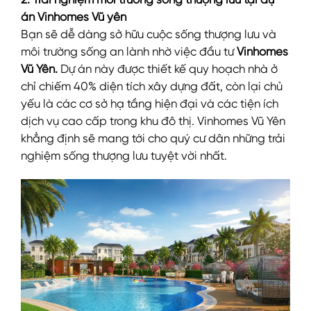
2. Trải nghiệm môi trường sống thượng lưu tại dự
án Vinhomes Vũ yên
Bạn sẽ dễ dàng sở hữu cuộc sống thượng lưu và
môi trường sống an lành nhờ việc đầu tư
Vinhomes
Vũ Yên.
Dự án này được thiết kế quy hoạch nhà ở
chỉ chiếm 40% diện tích xây dựng đất, còn lại chủ
yếu là các cơ sở hạ tầng hiện đại và các tiện ích
dịch vụ cao cấp trong khu đô thị. Vinhomes Vũ Yên
khẳng định sẽ mang tới cho quý cư dân những trải
nghiệm sống thượng lưu tuyệt vời nhất.