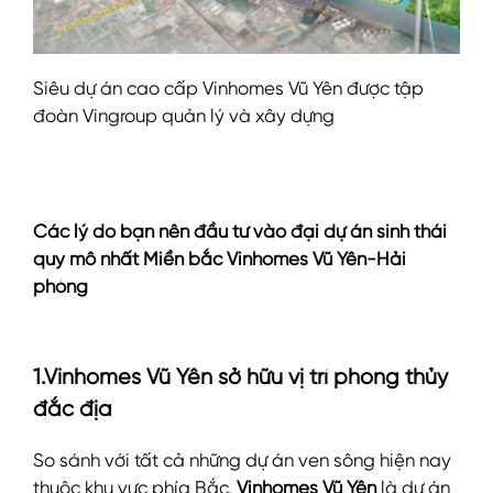
Siêu dự án cao cấp Vinhomes Vũ Yên được tập
đoàn Vingroup quản lý và xây dựng
Các lý do bạn nên đầu tư vào đại dự án sinh thái
quy mô nhất Miền bắc Vinhomes Vũ Yên-Hải
phòng
1.Vinhomes Vũ Yên sở hữu vị trí phong thủy
đắc địa
So sánh với tất cả những dự án ven sông hiện nay
thuộc khu vực phía Bắc,
Vinhomes Vũ Yên
là dự án