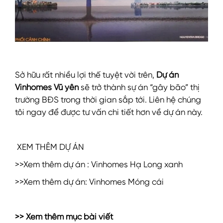
Sở hữu rất nhiều lợi thế tuyệt vời trên,
Dự án
Vinhomes Vũ yên
sẽ trở thành sự án “gây bão” thị
trường BĐS trong thời gian sắp tới. Liên hệ chúng
tôi ngay để được tư vấn chi tiết hơn về dự án này.
XEM THÊM DỰ ÁN
>>Xem thêm dự án :
Vinhomes Hạ Long xanh
>>Xem thêm dự án:
Vinhomes Móng cái
>> Xem thêm mục bài viết