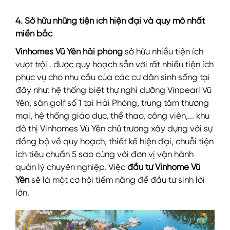
4. Sở hữu những tiện ích hiện đại và quy mô nhất
miền bắc
Vinhomes Vũ Yên hải phòng
sở hữu nhiều tiện ích
vượt trội . được quy hoạch sẵn với rất nhiều tiện ích
phục vụ cho nhu cầu của các cư dân sinh sống tại
đây như: hệ thống biệt thự nghỉ dưỡng Vinpearl Vũ
Yên, sân golf số 1 tại Hải Phòng, trung tâm thương
mại, hệ thống giáo dục, thể thao, công viên,... khu
đô thị Vinhomes Vũ Yên chủ trương xây dựng với sự
đồng bộ về quy hoạch, thiết kế hiện đại, chuỗi tiện
ích tiêu chuẩn 5 sao cùng với đơn vị vận hành
quản lý chuyên nghiệp. Việc
đầu tư Vinhome Vũ
Yên
sẽ là một cơ hội tiềm năng để đầu tư sinh lời
lớn.