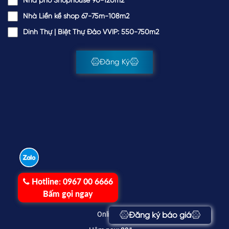
Nhà phố Shophouse 90-120m2
Nhà Liền kề shop 67-75m-108m2
Dinh Thự | Biệt Thự Đảo VVIP: 550-750m2
Đăng Ký
Hotline:
0967 00 6666
Bấm gọi ngay
Online:
8
Đăng ký báo giá