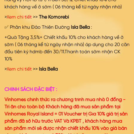
khách hàng về ở sớm ( 06 tháng kể từ ngày nhận nhà)
>
Xem chi tiết
>>
The Komorebi
✅ Phân khu Đảo Thiên Đường
Isla Bella
:
+Quà Tặng 3,5%+ Chiết khấu 10% cho khách hàng về ở
sớm ( 06 tháng kể từ ngày nhận nhà) áp dụng cho 20 căn
đầu tiên ký hdmb đến 30/11.Thanh toán sớm nhận CK
10%
>
Xem chi tiết
>>
Isla Bella
CHÍNH SÁCH ĐẶC BIỆT :
Vinhomes chính thức ra chương trình mua nhà 0 đồng -
Tri ân cho toàn bộ Khách hàng đã mua sản phẩm tại
Vinhomes Royal Island = 01 Voucher trị Gía 10% giá trị sản
phẩm đã sở hữu trước VAT Và KPBT , khách hàng mua
sản phẩm mới sẽ được nhận chiết khấu 10% vào giá bán