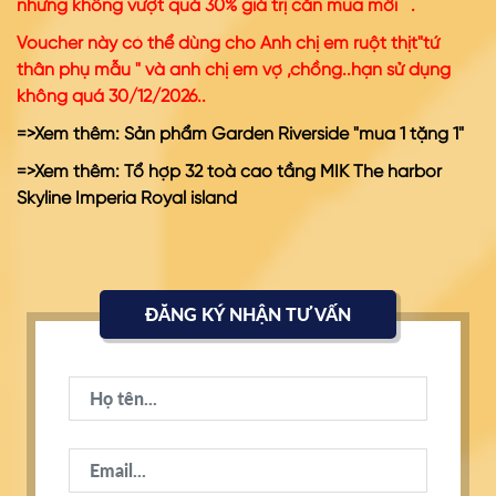
nhưng không vượt quá 30% giá trị căn mua mới .
Voucher này có thể dùng cho Anh chị em ruột thịt"tứ
thân phụ mẫu " và anh chị em vợ ,chồng..hạn sử dụng
không quá 30/12/2026..
=>Xem thêm:
Sản phẩm Garden Riverside "mua 1 tặng 1
"
=>Xem thêm:
Tổ hợp 32 toà cao tầng MIK The harbor
Skyline Imperia Royal island
ĐĂNG KÝ NHẬN TƯ VẤN