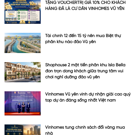
TẶNG VOUCHERTRỊ GIÁ 10% CHO KHÁCH
HÀNG ĐÃ LÀ CƯ DÂN VINHOMES VŨ YÊN
Tài chính 12 đến 15 tỷ nên mua Biệt thự
phân khu nào đảo Vũ yên
Shophouse 2 mặt tiền phân khu Isla Bella
đón trọn dòng khách giữa trung tâm vui
chơi nghỉ dưỡng đảo vũ yên
Vinhomes Vũ yên vinh dự nhận giải cao quý
top dự án đáng sống nhất Việt nam
Vinhomes tung chính sách đổi vàng mua
nhà