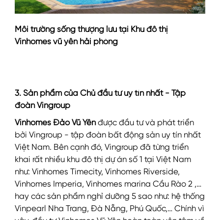
Môi trường sống thượng lưu tại Khu đô thị
Vinhomes vũ yên hải phòng
3. Sản phẩm của Chủ đầu tư uy tín nhất - Tập
đoàn Vingroup
Vinhomes Đảo Vũ Yên
được đầu tư và phát triển
bởi Vingroup - tập đoàn bất động sản uy tín nhất
Việt Nam. Bên cạnh đó, Vingroup đã từng triển
khai rất nhiều khu đô thị dự án số 1 tại Việt Nam
như: Vinhomes Timecity, Vinhomes Riverside,
Vinhomes Imperia, Vinhomes marina Cầu Rào 2 ,…
hay các sản phẩm nghỉ dưỡng 5 sao như: hệ thống
Vinpearl Nha Trang, Đà Nẵng, Phú Quốc,… Chính vì