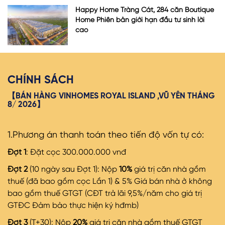
Happy Home Tràng Cát, 284 căn Boutique
Home Phiên bản giới hạn đầu tư sinh lời
cao
CHÍNH SÁCH
【BÁN HÀNG VINHOMES ROYAL ISLAND ,VŨ YÊN THÁNG
8/ 2026】
1.Phương án thanh toán theo tiến độ vốn tự có:
Đợt 1
: Đặt cọc 300.000.000 vnđ
Đợt 2
(10 ngày sau Đợt 1): Nộp
10%
giá trị căn nhà gồm
thuế (đã bao gồm cọc Lần 1) & 5% Giá bán nhà ở không
bao gồm thuế GTGT (CĐT trả lãi 9,5%/năm cho giá trị
GTĐC Đảm bảo thực hiện ký hđmb)
Đợt 3
(T+30): Nộp
20%
giá trị căn nhà gồm thuế GTGT