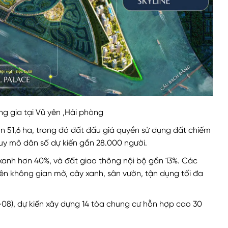
g gia tại Vũ yên ,Hải phòng
ơn 51,6 ha, trong đó đất đấu giá quyền sử dụng đất chiếm
Quy mô dân số dự kiến gần 28.000 người.
xanh hơn 40%, và đất giao thông nội bộ gần 13%. Các
tiên không gian mở, cây xanh, sân vườn, tận dụng tối đa
8), dự kiến xây dựng 14 tòa chung cư hỗn hợp cao 30