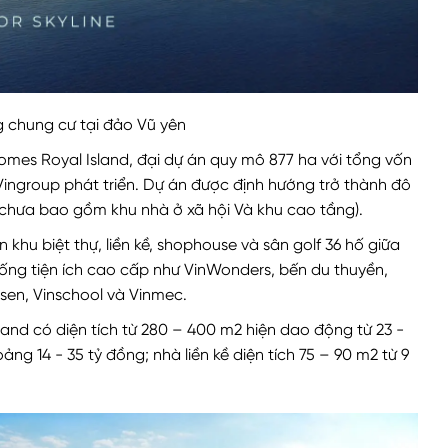
chung cư tại đảo Vũ yên
homes Royal Island, đại dự án quy mô 877 ha với tổng vốn
Vingroup phát triển. Dự án được định hướng trở thành đô
 (chưa bao gồm khu nhà ở xã hội Và khu cao tầng).
 khu biệt thự, liền kề, shophouse và sân golf 36 hố giữa
hống tiện ích cao cấp như VinWonders, bến du thuyền,
en, Vinschool và Vinmec.
Island có diện tích từ 280 – 400 m2 hiện dao động từ 23 -
ảng 14 - 35 tỷ đồng; nhà liền kề diện tích 75 – 90 m2 từ 9