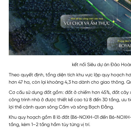
kết nối Siêu dự án Đảo Hoàn
Theo quyết định, tổng diện tích khu vực lập quy hoạch h
hơn 47 ha, còn lại khoảng 4,3 ha dành cho giao thông. 
Cơ cấu sử dụng đất gồm: đất ở chiếm hơn 45%, đất cây 
công trình nhà ở được thiết kế cao từ 8 đến 30 tầng, ưu 
lợi thế cảnh quan sông Cấm và sông Bạch Đằng.
Khu quy hoạch gồm 8 lô đất (B6-NOXH-01 đến B6-NOXH-0
tầng, kèm 1–2 tầng hầm tùy từng vị trí.