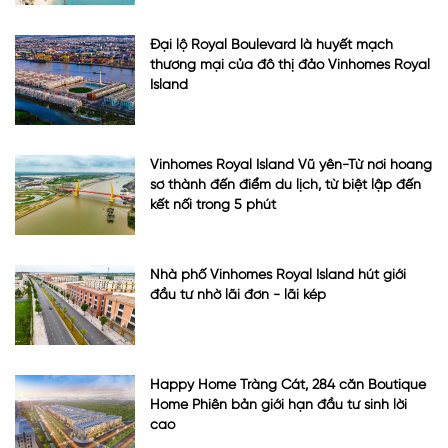
Đại lộ Royal Boulevard là huyết mạch
thương mại của đô thị đảo Vinhomes Royal
Island
Vinhomes Royal Island Vũ yên-Từ nơi hoang
sơ thành đến điểm du lịch, từ biệt lập đến
kết nối trong 5 phút
Nhà phố Vinhomes Royal Island hút giới
đầu tư nhờ lãi đơn - lãi kép
Happy Home Tràng Cát, 284 căn Boutique
Home Phiên bản giới hạn đầu tư sinh lời
cao