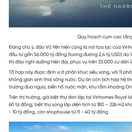
Quy hoạch cụm cao tầng 
Đáng chú ý, đảo Vũ Yên hiện cũng là nơi tọa lạc của Vin
đầu tư gần 56.000 tỷ đồng (tương đương 2,4 tỷ USD) do 
thị đảo nghỉ dưỡng hiện đại, phục vụ trên 33.000 cư dân
Tổ hợp này được định vị ở phân khúc siêu sang, với 11 phân
không gian sinh thái sông nước. Dự án còn tích hợp hệ t
trường đua ngựa, biển hồ nước mặn, khu tắm khoáng Ons
Trên thị trường, giá biệt thự đơn lập tại Vinhomes Royal 
60 tỷ đồng; biệt thự song lập diện tích từ 180 – 226 m2 kho
- 10 tỷ đồng, còn shophouse từ 11 - 40 tỷ đồng