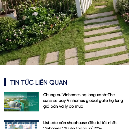
TIN TỨC LIÊN QUAN
Chung cư Vinhomes hạ long xanh-The
sunsrise bay Vinhomes global gate hạ long
giá bán và lý do mua
List các căn shophouse đầu tư tốt nhất
Vinhomes Vũ yên tháng 7/ 2026