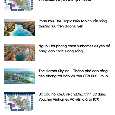
Phân khu The Tropic kiến tạo chuẩn sống
thượng lưu trên đảo vũ yên
Người Hải phòng chọn Vinhomes vũ yên để
nâng cao chất lượng sống
The Harbor Skyline - Thành phố cao tầng
tiên phong tại đảo Vũ Yên Của MIK Group
Bộ câu hỏi Q&A về chương trình Sử dụng
Voucher Vinhomes Vũ yên giá trị 10%