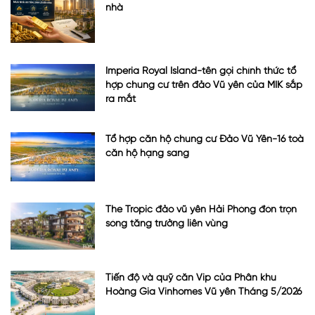
nhà
Imperia Royal Island-tên gọi chính thức tổ
hợp chung cư trên đảo Vũ yên của MIK sắp
ra mắt
Tổ hợp căn hộ chung cư Đảo Vũ Yên-16 toà
căn hộ hạng sang
The Tropic đảo vũ yên Hải Phòng đón trọn
sóng tăng trưởng liên vùng
Tiến độ và quỹ căn Vip của Phân khu
Hoàng Gia Vinhomes Vũ yên Tháng 5/2026