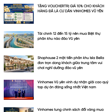
TẶNG VOUCHERTRỊ GIÁ 10% CHO KHÁCH
HÀNG ĐÃ LÀ CƯ DÂN VINHOMES VŨ YÊN
Tài chính 12 đến 15 tỷ nên mua Biệt thự
phân khu nào đảo Vũ yên
Shophouse 2 mặt tiền phân khu Isla Bella
đón trọn dòng khách giữa trung tâm vui
chơi nghỉ dưỡng đảo vũ yên
Vinhomes Vũ yên vinh dự nhận giải cao quý
top dự án đáng sống nhất Việt nam
Vinhomes tung chính sách đổi vàng mua