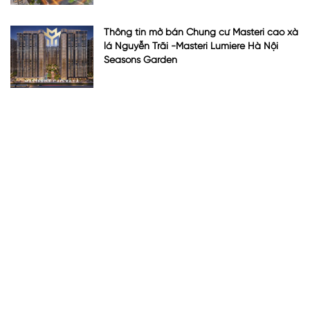
Thông tin mở bán Chung cư Masteri cao xà
lá Nguyễn Trãi -Masteri Lumiere Hà Nội
Seasons Garden