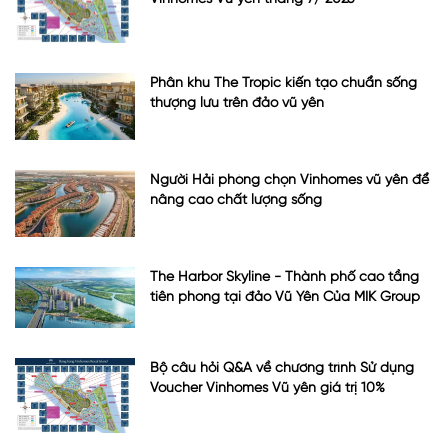
Phân khu The Tropic kiến tạo chuẩn sống
thượng lưu trên đảo vũ yên
Người Hải phòng chọn Vinhomes vũ yên để
nâng cao chất lượng sống
The Harbor Skyline - Thành phố cao tầng
tiên phong tại đảo Vũ Yên Của MIK Group
Bộ câu hỏi Q&A về chương trình Sử dụng
Voucher Vinhomes Vũ yên giá trị 10%