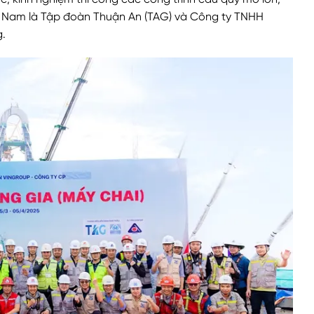
c, kinh nghiệm thi công các công trình cầu quy mô lớn,
ệt Nam là Tập đoàn Thuận An (TAG) và Công ty TNHH
g.