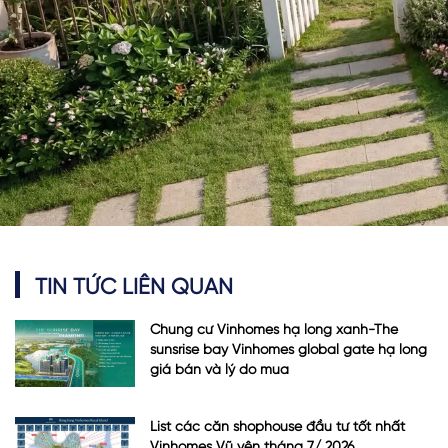
TIN TỨC LIÊN QUAN
Chung cư Vinhomes hạ long xanh-The
sunsrise bay Vinhomes global gate hạ long
giá bán và lý do mua
List các căn shophouse đầu tư tốt nhất
Vinhomes Vũ yên tháng 7/ 2026