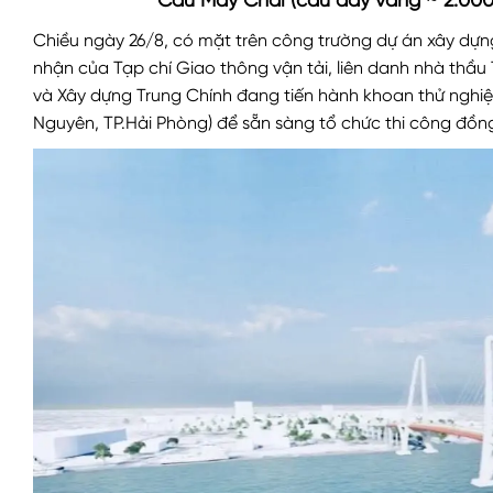
Cầu Máy Chai
(cầu dây văng ~ 2.000
Chiều ngày 26/8, có mặt trên công trường dự án xây dựn
nhận của Tạp chí Giao thông vận tải, liên danh nhà th
và Xây dựng Trung Chính đang tiến hành khoan thử ngh
Nguyên, TP.Hải Phòng) để sẵn sàng tổ chức thi công đồng 