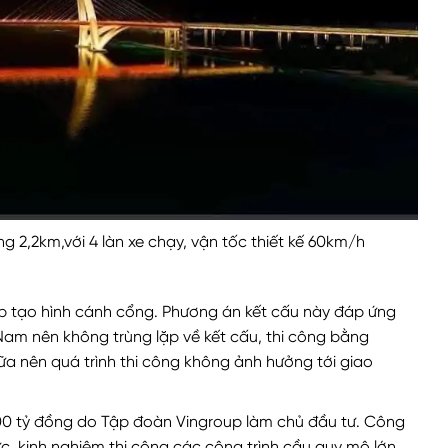
 2,2km,với 4 làn xe chạy, vận tốc thiết kế 60km/h
háp tạo hình cánh cổng. Phương án kết cấu này đáp ứng
t Nam nên không trùng lặp về kết cấu, thi công bằng
ữa nên quá trình thi công không ảnh hưởng tới giao
00 tỷ đồng do Tập đoàn Vingroup làm chủ đầu tư. Công