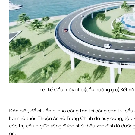
Thiết kế Cầu máy chai(cầu hoàng gia) Kết n
Đặc biệt, để chuẩn bị cho công tác thi công các trụ cầu
hai nhà thầu Thuận An và Trung Chính đã huy động, tập k
các trụ cầu ở giữa sông được nhà thầu xác định là đườ
án.