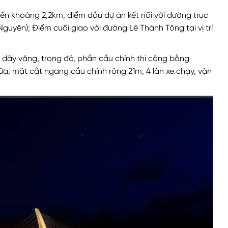
ến khoảng 2,2km, điểm đầu dự án kết nối với đường trục
guyên); Điểm cuối giao với đường Lê Thánh Tông tại vị trí
 dây văng, trong đó, phần cầu chính thi công bằng
ữa, mặt cắt ngang cầu chính rộng 21m, 4 làn xe chạy, vận