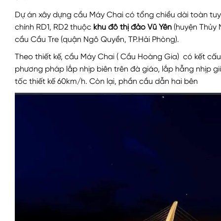
Dự án xây dựng cầu Máy Chai có tổng chiều dài toàn tuy
chính RD1, RD2 thuộc
khu đô thị đảo Vũ Yên
(huyện Thủy N
cầu Cầu Tre (quận Ngô Quyền, TP.Hải Phòng).
Theo thiết kế, cầu Máy Chai ( Cầu Hoàng Gia) có kết cấu
phương pháp lắp nhịp biên trên đà giáo, lắp hẫng nhịp gi
tốc thiết kế 60km/h. Còn lại, phần cầu dẫn hai bên