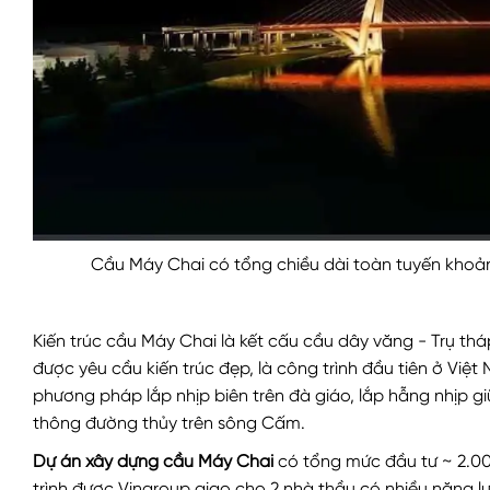
Cầu Máy Chai có tổng chiều dài toàn tuyến khoảng
Kiến trúc cầu Máy Chai là kết cấu cầu dây văng - Trụ t
được yêu cầu kiến trúc đẹp, là công trình đầu tiên ở Việ
phương pháp lắp nhịp biên trên đà giáo, lắp hẫng nhịp gi
thông đường thủy trên sông Cấm.
Dự án xây dựng cầu Máy Chai
có tổng mức đầu tư ~ 2.0