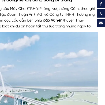
 tỷ đồng) sẽ xây dựng trong 24 tháng
g cầu Máy Chai (TP.Hải Phòng) vượt sông Cấm, theo ghi
ầu Tập đoàn Thuận An (TAG) và Công ty TNHH Thương mại
iệm cọc cầu dẫn bên phía
đảo Vũ Yên
(huyện Thủy
loạt khi dự án hoàn tất thủ tục trong những ngày tới.