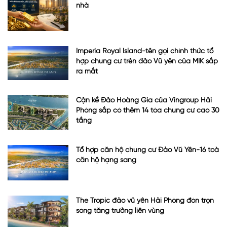
nhà
Imperia Royal Island-tên gọi chính thức tổ
hợp chung cư trên đảo Vũ yên của MIK sắp
ra mắt
Cận kề Đảo Hoàng Gia của Vingroup Hải
Phòng sắp có thêm 14 tòa chung cư cao 30
tầng
Tổ hợp căn hộ chung cư Đảo Vũ Yên-16 toà
căn hộ hạng sang
The Tropic đảo vũ yên Hải Phòng đón trọn
sóng tăng trưởng liên vùng