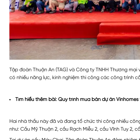
Tập đoàn Thuận An (TAG) và Công ty TNHH Thương mại v
có nhiều năng lực, kinh nghiệm thi công các công trình c
Tìm hiểu thêm bài:
Quy trình mua bán dự án Vinhomes 
Hai nhà thầu này đã và đang tổ chức thi công nhiều công
như: Cầu Mỹ Thuận 2, cầu Rạch Miễu 2, cầu Vĩnh Tuy 2, cầ