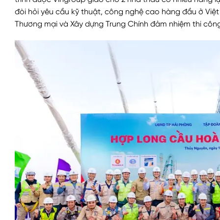
trình được Vingroup giao cho 2 nhà thầu có nhiều năng lự
đòi hỏi yêu cầu kỹ thuật, công nghệ cao hàng đầu ở Vi
Thương mại và Xây dựng Trung Chính đảm nhiệm thi côn