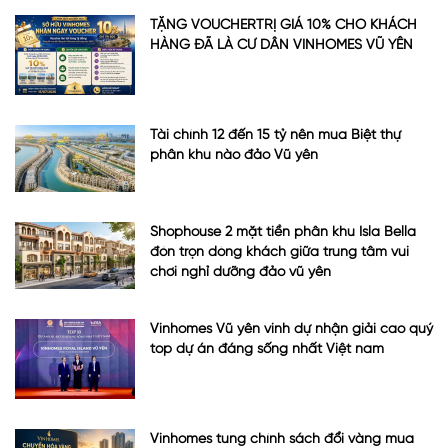
TẶNG VOUCHERTRỊ GIÁ 10% CHO KHÁCH
HÀNG ĐÃ LÀ CƯ DÂN VINHOMES VŨ YÊN
Tài chính 12 đến 15 tỷ nên mua Biệt thự
phân khu nào đảo Vũ yên
Shophouse 2 mặt tiền phân khu Isla Bella
đón trọn dòng khách giữa trung tâm vui
chơi nghỉ dưỡng đảo vũ yên
Vinhomes Vũ yên vinh dự nhận giải cao quý
top dự án đáng sống nhất Việt nam
Vinhomes tung chính sách đổi vàng mua