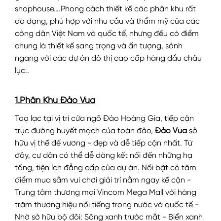
shophouse….Phong cách thiết kế các phân khu rất
đa dạng, phù hợp với nhu cầu và thẩm mỹ của các
công dân Việt Nam và quốc tế, nhưng đều có điểm
chung là thiết kế sang trọng và ấn tượng, sánh
ngang với các dự án đô thị cao cấp hàng đầu châu
lục..
1.Phân Khu Đảo Vua
Toạ lạc tại vị trí cửa ngõ Đảo Hoàng Gia, tiếp cận
trục đường huyết mạch của toàn đảo,
Đảo Vua
sở
hữu vị thế đế vương - đẹp và dễ tiếp cận nhất. Từ
đây, cư dân có thể dễ dàng kết nối đến những hạ
tầng, tiện ích đẳng cấp của dự án. Nổi bật có tâm
điểm mua sắm vui chơi giải trí nằm ngay kế cận -
Trung tâm thương mại Vincom Mega Mall với hàng
trăm thương hiệu nổi tiếng trong nước và quốc tế -
Nhờ sở hữu bộ đôi: Sông xanh trước mắt - Biển xanh