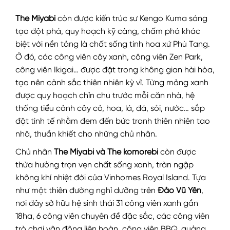
The Miyabi
còn được kiến trúc sư Kengo Kuma sáng
tạo đột phá, quy hoạch kỹ càng, chấm phá khác
biệt với nền tảng là chất sống tinh hoa xứ Phù Tang.
Ở đó, các công viên cây xanh, công viên Zen Park,
công viên Ikigai… được đặt trong không gian hài hòa,
tạo nên cảnh sắc thiên nhiên kỳ vĩ. Từng mảng xanh
được quy hoạch chỉn chu trước mỗi căn nhà, hệ
thống tiểu cảnh cây cỏ, hoa, lá, đá, sỏi, nước… sắp
đặt tinh tế nhằm đem đến bức tranh thiên nhiên tao
nhã, thuần khiết cho những chủ nhân.
Chủ nhân
The Miyabi và The komorebi
còn được
thừa hưởng trọn vẹn chất sống xanh, tràn ngập
không khí nhiệt đới của Vinhomes Royal Island. Tựa
như một thiên đường nghỉ dưỡng trên
Đảo Vũ Yên
,
nơi đây sở hữu hệ sinh thái 31 công viên xanh gần
18ha, 6 công viên chuyên đề đặc sắc, các công viên
trò chơi vận động liên hoàn, công viên BBQ, quảng