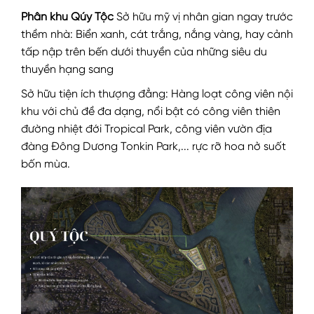
Phân khu Qúy Tộc
Sở hữu mỹ vị nhân gian ngay trước
thềm nhà: Biển xanh, cát trắng, nắng vàng, hay cảnh
tấp nập trên bến dưới thuyền của những siêu du
thuyền hạng sang
Sở hữu tiện ích thượng đẳng: Hàng loạt công viên nội
khu với chủ đề đa dạng, nổi bật có công viên thiên
đường nhiệt đới Tropical Park, công viên vườn địa
đàng Đông Dương Tonkin Park,... rực rỡ hoa nở suốt
bốn mùa.