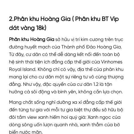
2.Phân khu Hoàng Gia ( Phân khu BT Vip
dát vàng 18k)
Phân khu Hoàng Gia
sở hữu vị trí kim cương trên trục
đường huyết mạch của Thành phố Đảo Hoàng Gia.
Từ đây, cư dân có thể dễ dàng kết nối đến toàn bộ
hệ sinh thái tiện ích đẳng cấp thế giới của Vinhomes
Royal Island. Không chỉ có vậy, địa thế của phân khu
mang lại cho cư dân một sự riêng tư vô cùng thượng
đẳng. Như vậy, đặc quyền của cư dân 1.2 là tận
hưởng cả sôi động và bình yên, không cần lựa chọn.
Mang chất sống nghỉ dưỡng xa xỉ đẳng cấp thế giới
đến từng tư gia với mỗi tư gia biệt thự đều sở hữu bộ
đôi tầm view xanh hiếm hoi quý giá: Xanh ngọc của
dòng sông uốn lượn quanh nhà, xanh thẳm của bờ
biển nước mặn.