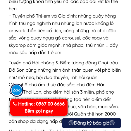
biểu tượng khóa tình yêu nơi các cặp đôi kết lời thề
hẹn
+ Tuyến phố Trẻ em và Gia đình: những quầy hàng
hình thù ngộ nghĩnh như những lon nước khổng lồ,
artwork thần tiên cổ tích, cùng những trò chơi đặc
sắc: vòng quay ngựa gỗ carousel, cốc xoay và
skydrop cảm giác mạnh, nhà phao, thú nhún,… đầy
màu sắc hấp dẫn trẻ em
Tuyến phố Hải phòng & Biển: tượng đồng Chọi trâu
Đồ Sơn cùng những hình ảnh thân quen với phố biển
như mỏ neo, hội đua thuyền, lính hải quân
Các phố chợ ẩm thực đặc sắc: chợ đêm Hàn
Quốc/Thái Lan, chợ đêm hải sản 3 miền, phố chợ
thiên đường ăn vặt Hải Phòng tạo nên điểm đến
Hotline:
0967 00 6666
hàng đầu miền Bắc về ẩm thực, văn hóa, mua sắm.
Bấm gọi ngay
Phố đi bộ được vây quanh bởi Quần thể hơn 2000
căn shop đa dạng hấp dẫn
Đăng ký báo giá