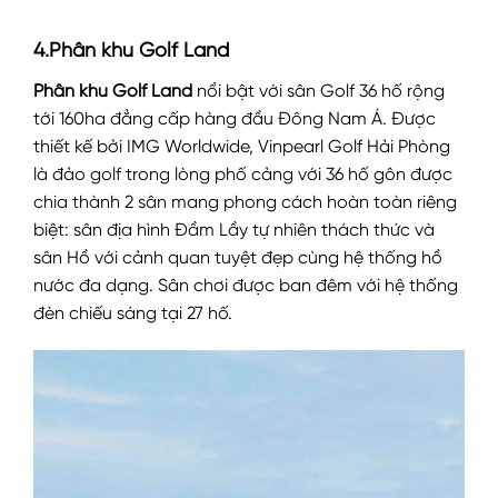
4.Phân khu Golf Land
Phân khu Golf Land
nổi bật với sân Golf 36 hố rộng
tới 160ha đẳng cấp hàng đầu Đông Nam Á. Được
thiết kế bởi IMG Worldwide, Vinpearl Golf Hải Phòng
là đảo golf trong lòng phố cảng với 36 hố gôn được
chia thành 2 sân mang phong cách hoàn toàn riêng
biệt: sân địa hình Đầm Lầy tự nhiên thách thức và
sân Hồ với cảnh quan tuyệt đẹp cùng hệ thống hồ
nước đa dạng. Sân chơi được ban đêm với hệ thống
đèn chiếu sáng tại 27 hố.