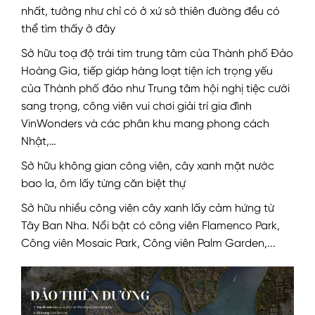
nhất, tưởng như chỉ có ở xứ sở thiên đường đều có
thể tìm thấy ở đây
Sở hữu toạ độ trái tim trung tâm của Thành phố Đảo
Hoàng Gia, tiếp giáp hàng loạt tiện ích trọng yếu
của Thành phố đảo như Trung tâm hội nghị tiệc cưới
sang trọng, công viên vui chơi giải trí gia đình
VinWonders và các phân khu mang phong cách
Nhật,…
Sở hữu không gian công viên, cây xanh mặt nước
bao la, ôm lấy từng căn biệt thự
Sở hữu nhiều công viên cây xanh lấy cảm hứng từ
Tây Ban Nha. Nổi bật có công viên Flamenco Park,
Công viên Mosaic Park, Công viên Palm Garden,...