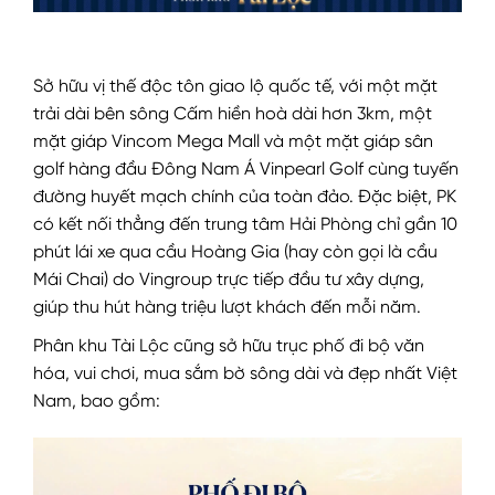
Sở hữu vị thế độc tôn giao lộ quốc tế, với một mặt
trải dài bên sông Cấm hiền hoà dài hơn 3km, một
mặt giáp Vincom Mega Mall và một mặt giáp sân
golf hàng đầu Đông Nam Á Vinpearl Golf cùng tuyến
đường huyết mạch chính của toàn đảo. Đặc biệt, PK
có kết nối thẳng đến trung tâm Hải Phòng chỉ gần 10
phút lái xe qua cầu Hoàng Gia (hay còn gọi là cầu
Mái Chai) do Vingroup trực tiếp đầu tư xây dựng,
giúp thu hút hàng triệu lượt khách đến mỗi năm.
Phân khu Tài Lộc cũng sở hữu trục phố đi bộ văn
hóa, vui chơi, mua sắm bờ sông dài và đẹp nhất Việt
Nam, bao gồm: