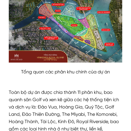
Tổng quan các phân khu chính của dự án
Toàn bộ dự án được chia thành 11 phân khu, bao
quanh sân Golf và xen kẽ giữa các hệ thống tiện ích
và dịch vụ là: Đảo Vua, Hoàng Gia, Quý Tộc, Golf
Land, Đảo Thiên Đường, The Miyabi, The Komorebi,
Hoàng Thành, Tài Lộc, Kinh Đô, Royal Riverside, bao
gồm các loại hình nhà ở như biệt thự, liền kề,