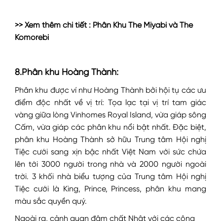
>> Xem thêm chi tiết :
Phân Khu The Miyabi
và
The
Komorebi
8.Phân khu Hoàng Thành:
Phân khu được ví như Hoàng Thành bởi hội tụ các ưu
điểm độc nhất về vị trí:
Tọa lạc tại vị trí tam giác
vàng giữa lòng Vinhomes Royal Island, vừa giáp sông
Cấm, vừa giáp các phân khu nổi bật nhất.
Đặc biệt,
phân khu Hoàng Thành sở hữu Trung tâm Hội nghị
Tiệc cưới sang xịn bậc nhất Việt Nam với sức chứa
lên tới 3000 người trong nhà và 2000 người ngoài
trời. 3 khối nhà biểu tượng của Trung tâm Hội nghị
Tiệc cưới là King, Prince, Princess, phân khu mang
màu sắc quyền quý.
Ngoài ra, cảnh quan đậm chất Nhật với các công