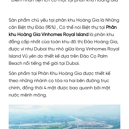
Điểm nhấn tiện ích có mặt tại phân khu Hoàng Gia
Sản phẩm chủ yếu tại phân khu Hoàng Gia là Những
căn Biệt thự Đảo (95%) , Có thể nói Biệt thự tại
Phân
khu Hoàng Gia Vinhomes Royal Island
là phân khu
đẳng cấp nhất của toàn khu đô thị Đảo Hoàng Gia,
được ví như Dubai thu nhỏ giữa lòng Vinhomes Royal
Island Vũ yên do thiết kế dựa trên Đảo Cọ Palm
Beach nổi tiếng thế giới tại Dubai.
Sản phẩm tại Phân Khu Hoàng Gia được thiết kế
theo những nhánh cọ tỏa ra hai bên đường trục
chính, đồng thời 4 mặt được bao quanh bởi mặt
nước mênh mông.