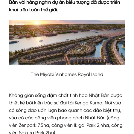
Bản với hàng nghìn dự án biểu tượng đã được triển
khai trên toàn thế giới.
The Miyabi Vinhomes Royal Isand
Không gian sống đậm chất tinh hoa Nhật Bản được
thiết kế bởi kiến trúc sư đại tài Kengo Kuma. Nơi vừa
có sông đào uốn lượn bao quanh các đảo biệt thự,
vừa có các công viên phong cách Nhật Bản (công
viên Zenpark 7,5ha, công viên Ikigai Park 2,4ha, công
viên Sakura Park 2ha) .