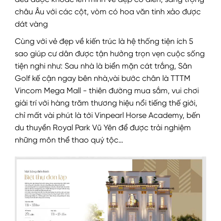
đều được khoác lên mình vẻ đẹp cổ điển, sang trọng
châu Âu với các cột, vòm có hoa văn tinh xảo được
dát vàng
Cùng với vẻ đẹp về kiến trúc là hệ thống tiện ích 5
sao giúp cư dân được tận hưởng trọn vẹn cuộc sống
tiện nghi như: Sau nhà là biển mặn cát trắng, Sân
Golf kế cận ngay bên nhà,vài bước chân là TTTM
Vincom Mega Mall - thiên đường mua sắm, vui chơi
giải trí với hàng trăm thương hiệu nổi tiếng thế giới,
chỉ mất vài phút là tới Vinpearl Horse Academy, bến
du thuyền Royal Park Vũ Yên để được trải nghiệm
những môn thể thao quý tộc…