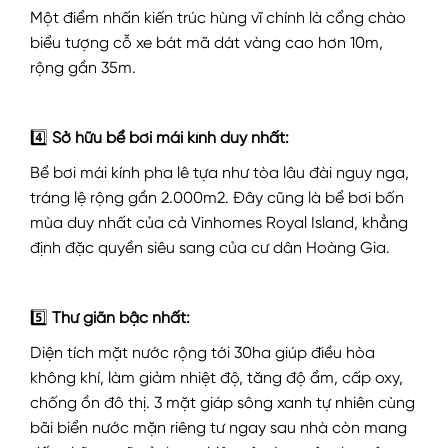
Một điểm nhấn kiến trúc hùng vĩ chính là cổng chào
biểu tượng cỗ xe bát mã dát vàng cao hơn 10m,
rộng gần 35m.
4️⃣
Sở hữu bể bơi mái kính duy nhất:
Bể bơi mái kính pha lê tựa như tòa lâu đài nguy nga,
tráng lệ rộng gần 2.000m2. Đây cũng là bể bơi bốn
mùa duy nhất của cả Vinhomes Royal Island, khẳng
định đặc quyền siêu sang của cư dân Hoàng Gia.
5️⃣
Thư giãn bậc nhất:
Diện tích mặt nước rộng tới 30ha giúp điều hòa
không khí, làm giảm nhiệt độ, tăng độ ẩm, cấp oxy,
chống ồn đô thị. 3 mặt giáp sông xanh tự nhiên cùng
bãi biển nước mặn riêng tư ngay sau nhà còn mang