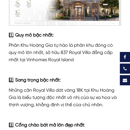
1️⃣
Quy mô bậc nhất:
Phân Khu Hoàng Gia tự hào là phân khu đóng có
quy mô lớn nhất, sở hữu 837 Royal Villa đẳng cấp
nhất tại Vinhomes Royal Island
2️⃣
Sang trọng bậc nhất:
Những căn Royal Villa dát vàng 18K tại Khu Hoàng
Gia là biểu tượng độc nhất vô nhị của sự xa hoa và
thịnh vượng, khẳng định vị thế của chủ nhân.
3️⃣
Cổng chào bát mã lớn đẹp nhất
: