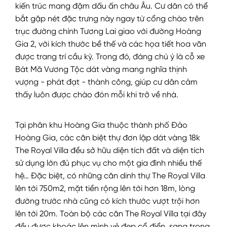
kiến trúc mang đậm dấu ấn châu Âu. Cư dân có thể
bắt gặp nét đặc trưng này ngay từ cổng chào trên
trục đường chính Tương Lai giao với đường Hoàng
Gia 2, với kích thước bề thế và các họa tiết hoa văn
được trang trí cầu kỳ. Trong đó, đáng chú ý là cỗ xe
Bát Mã Vương Tộc dát vàng mang nghĩa thịnh
vượng - phát đạt - thành công, giúp cư dân cảm
thấy luôn được chào đón mỗi khi trở về nhà.
Tại phân khu Hoàng Gia thuộc thành phố Đảo
Hoàng Gia, các căn biệt thự đơn lập dát vàng 18k
The Royal Villa đều sở hữu diện tích đất và diện tích
sử dụng lớn đủ phục vụ cho một gia đình nhiều thế
hệ… Đặc biệt, có những căn dinh thự The Royal Villa
lên tới 750m2, mặt tiền rộng lên tới hơn 18m, lòng
đường trước nhà cũng có kích thước vượt trội hơn
lên tới 20m. Toàn bộ các căn The Royal Villa tại đây