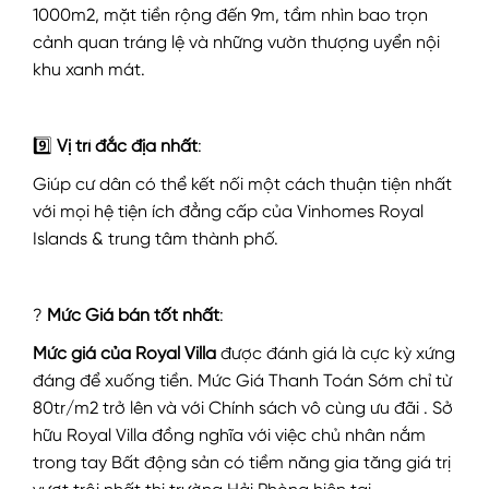
1000m2, mặt tiền rộng đến 9m, tầm nhìn bao trọn
cảnh quan tráng lệ và những vườn thượng uyển nội
khu xanh mát.
9️⃣
Vị trí đắc địa nhất
:
Giúp cư dân có thể kết nối một cách thuận tiện nhất
với mọi hệ tiện ích đẳng cấp của Vinhomes Royal
Islands & trung tâm thành phố.
?
Mức
Giá bán tốt nhất
:
Mức giá của Royal Villa
được đánh giá là cực kỳ xứng
đáng để xuống tiền. Mức Giá Thanh Toán Sớm chỉ từ
80tr/m2 trở lên và với Chính sách vô cùng ưu đãi . Sở
hữu Royal Villa đồng nghĩa với việc chủ nhân nắm
trong tay Bất động sản có tiềm năng gia tăng giá trị