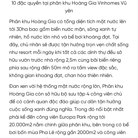
10 đặc quyền tại phân khu Hoàng Gia Vinhomes Vũ
yên
Phân khu Hoàng Gia có tổng diện tích mặt nước lên
tới 30ha bao gồm biển nước mặn, sông xanh tự
nhiên, hồ nước lớn nhỏ và bể bơi khoáng đạt. Tại
đây, chủ nhân sẽ được tận hưởng trọn vẹn chất sống
như resort mỗi ngày khi tất cả các dinh thự đều sở
hữu vườn trước nhà rộng 2,5m cùng bãi biển riêng
phía sau rộng đến 50m mở ra tầm view đặc sắc,
không gian khoáng đạt, chan hòa thiên nhiên.
Đan xen với hệ thống mặt nước rộng lớn, Phân khu
Hoàng Gia còn sở hữu bộ sưu tập 4 công viên chủ
đề có cảnh quan độc đáo giúp cư dân tận hưởng
cuộc sống xanh đúng nghĩa. Trong đó nổi bật nhất
phải kể đến công viên Europa Park rộng tới
20.000m2 nằm chính giữa phân khu, bên trong có bể
bơi bốn mùa Pha Lê rộng gần 2000m2 và công viên