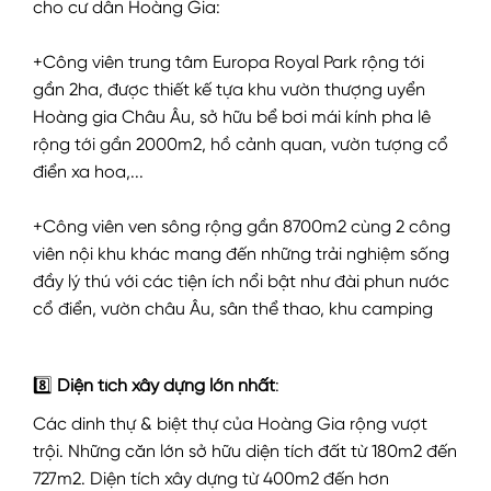
cho cư dân Hoàng Gia:
+Công viên trung tâm Europa Royal Park rộng tới
gần 2ha, được thiết kế tựa khu vườn thượng uyển
Hoàng gia Châu Âu, sở hữu bể bơi mái kính pha lê
rộng tới gần 2000m2, hồ cảnh quan, vườn tượng cổ
điển xa hoa,...
+Công viên ven sông rộng gần 8700m2 cùng 2 công
viên nội khu khác mang đến những trải nghiệm sống
đầy lý thú với các tiện ích nổi bật như đài phun nước
cổ điển, vườn châu Âu, sân thể thao, khu camping
8️⃣
Diện tích xây dựng lớn nhất
:
Các dinh thự & biệt thự của Hoàng Gia rộng vượt
trội. Những căn lớn sở hữu diện tích đất từ 180m2 đến
727m2. Diện tích xây dựng từ 400m2 đến hơn