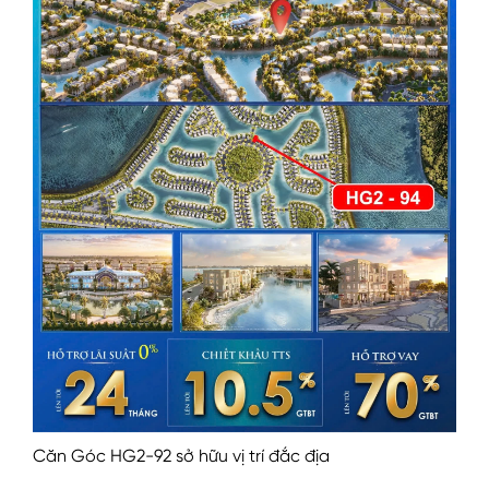
Căn Góc HG2-92 sở hữu vị trí đắc địa