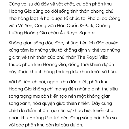
Cùng với sự đủ đầy về vật chất, cư dân phân khu
Hoàng Gia cũng có đời sống tinh thần phong phú
nhờ hàng loạt lễ hội được tổ chức tại Phố đi bộ Công
viên Vũ Yên, Công viên Hàn Quốc K-Park, Quảng
trường Hoàng Gia châu Âu Royal Square.
Không gian sống độc đáo, những tiện ích đặc quyền
xứng tầm là những yếu tố khẳng định vị thế và những
giá trị về tinh thần của chủ nhân The Royal Villa
thuộc phân khu Hoàng Gia, đồng thời khiến dự án
này được khách hàng thượng lưu khao khát sở hữu.
Với hệ tiện ích nội, ngoại khu đặc biệt, phân khu
Hoàng Gia không chỉ mang đến những dinh thự siêu
sang trọng mà còn kiến tạo nên một không gian
sống xanh, hòa quyện giữa thiên nhiên. Đây cũng
chính là điểm nhấn tạo nên sự khác biệt khiến cho
phân khu Hoàng Gia trở nên đáng sống hơn hẳn so
với các phân khu còn lại của dự án.