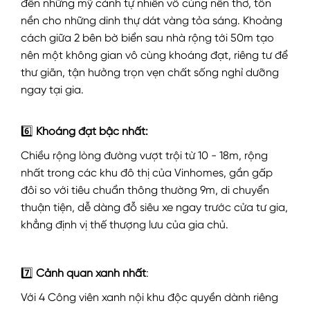
đến những mỹ cảnh tự nhiên vô cùng nên thơ, tôn
nền cho những dinh thự dát vàng tỏa sáng. Khoảng
cách giữa 2 bên bờ biển sau nhà rộng tới 50m tạo
nên một không gian vô cùng khoáng đạt, riêng tư để
thư giãn, tận hưởng trọn vẹn chất sống nghỉ dưỡng
ngay tại gia.
6️⃣
Khoáng đạt bậc nhất:
Chiều rộng lòng đường vượt trội từ 10 - 18m, rộng
nhất trong các khu đô thị của Vinhomes, gần gấp
đôi so với tiêu chuẩn thông thường 9m, di chuyển
thuận tiện, dễ dàng đỗ siêu xe ngay trước cửa tư gia,
khẳng định vị thế thượng lưu của gia chủ.
7️⃣
Cảnh quan xanh nhất
:
Với 4 Công viên xanh nội khu độc quyền dành riêng