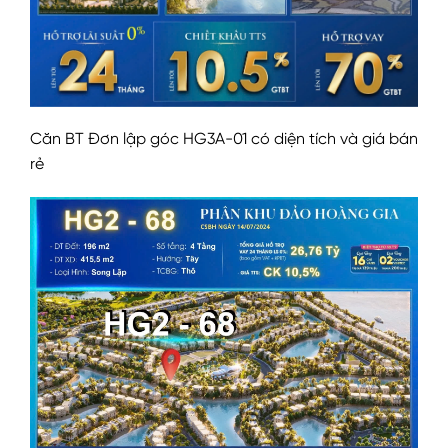
Căn BT Đơn lập góc HG3A-01 có diện tích và giá bán
rẻ