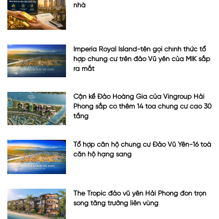
nhà
Imperia Royal Island-tên gọi chính thức tổ
hợp chung cư trên đảo Vũ yên của MIK sắp
ra mắt
Cận kề Đảo Hoàng Gia của Vingroup Hải
Phòng sắp có thêm 14 tòa chung cư cao 30
tầng
Tổ hợp căn hộ chung cư Đảo Vũ Yên-16 toà
căn hộ hạng sang
The Tropic đảo vũ yên Hải Phòng đón trọn
sóng tăng trưởng liên vùng