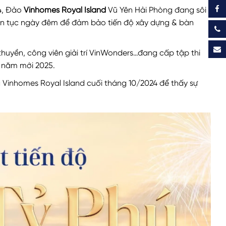
4, Đảo
Vinhomes Royal Island
Vũ Yên Hải Phòng đang sôi
iên tục ngày đêm để đảm bảo tiến độ xây dựng & bàn
 thuyền, công viên giải trí VinWonders…đang cấp tập thi
 năm mới 2025.
Vinhomes Royal Island cuối tháng 10/2024 để thấy sự