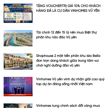
TẶNG VOUCHERTRỊ GIÁ 10% CHO KHÁCH
HÀNG ĐÃ LÀ CƯ DÂN VINHOMES VŨ YÊN
Tài chính 12 đến 15 tỷ nên mua Biệt thự
phân khu nào đảo Vũ yên
Shophouse 2 mặt tiền phân khu Isla Bella
đón trọn dòng khách giữa trung tâm vui
chơi nghỉ dưỡng đảo vũ yên
Vinhomes Vũ yên vinh dự nhận giải cao quý
top dự án đáng sống nhất Việt nam
Vinhomes tung chính sách đổi vàng mua