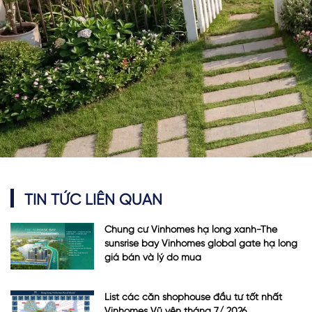
TIN TỨC LIÊN QUAN
Chung cư Vinhomes hạ long xanh-The
sunsrise bay Vinhomes global gate hạ long
giá bán và lý do mua
List các căn shophouse đầu tư tốt nhất
Vinhomes Vũ yên tháng 7/ 2026