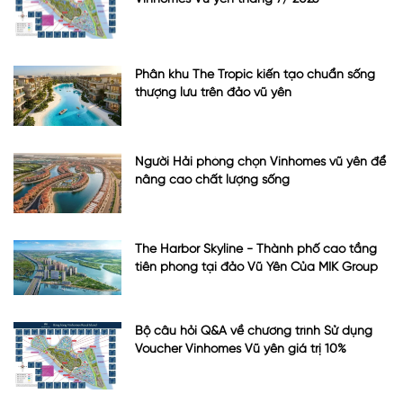
Phân khu The Tropic kiến tạo chuẩn sống
thượng lưu trên đảo vũ yên
Người Hải phòng chọn Vinhomes vũ yên để
nâng cao chất lượng sống
The Harbor Skyline - Thành phố cao tầng
tiên phong tại đảo Vũ Yên Của MIK Group
Bộ câu hỏi Q&A về chương trình Sử dụng
Voucher Vinhomes Vũ yên giá trị 10%