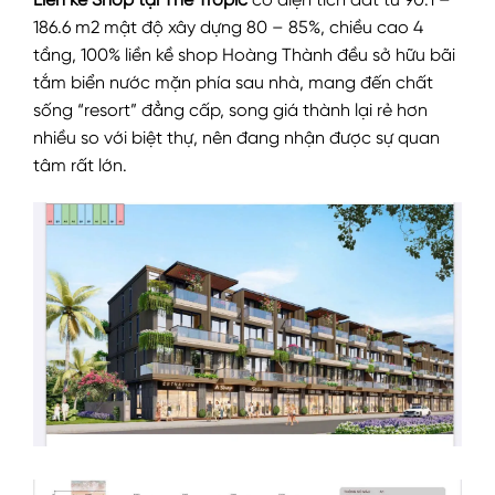
Liền kề Shop tại The Tropic
có diện tích đất từ 90.1 –
186.6 m2 mật độ xây dựng 80 – 85%, chiều cao 4
tầng, 100% liền kề shop Hoàng Thành đều sở hữu bãi
tắm biển nước mặn phía sau nhà, mang đến chất
sống “resort” đẳng cấp, song giá thành lại rẻ hơn
nhiều so với biệt thự, nên đang nhận được sự quan
tâm rất lớn.