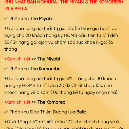
KHU NHẬT BẢN NOMURA- THE MIYABI & THE KOMOREBI+
ISLA BELLA
✅ Phân khu
The Miyabi
:
+Gói quà tặng nội thất trị giá 13% (trừ vào giá bán), áp
dụng cho 20 khách hàng ký HĐMB đầu tiên từ 1/11 đến
30/12+ tặng gói dịch vụ chăm sóc sức khỏe Ikigai 36
tháng
>
Xem chi tiết
>>
The Miyabi
✅ Phân khu
The Komorebi:
+Gói quà tặng nội thất trị giá 6% , Tặng cho 30 khách
hàng ký HĐMB từ 1/11 đến 30/12 Chiết khấu 10% cho
khách hàng về ở sớm ( 06 tháng kể từ ngày nhận nhà)
>
Xem chi tiết
>>
The Komorebi
✅ Phân khu Đảo Thiên Đường
Isla Bella
:
+Quà Tặng 3,5%+ Chiết khấu 10% cho khách hàng về ở