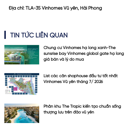
Địa chỉ: TLA-35 Vinhomes Vũ yên, Hải Phòng
TIN TỨC LIÊN QUAN
Chung cư Vinhomes hạ long xanh-The
sunsrise bay Vinhomes global gate hạ long
giá bán và lý do mua
List các căn shophouse đầu tư tốt nhất
Vinhomes Vũ yên tháng 7/ 2026
Phân khu The Tropic kiến tạo chuẩn sống
thượng lưu trên đảo vũ yên