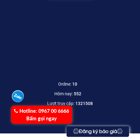
Online:
10
Hôm nay:
552
Lượt truy cập:
1321508
Hotline:
0967 00 6666
Bấm gọi ngay
Đăng ký báo giá