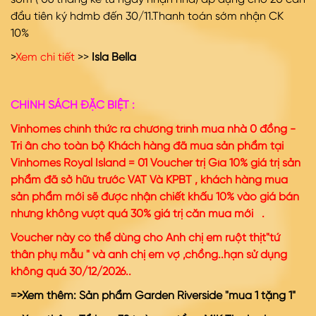
sớm ( 06 tháng kể từ ngày nhận nhà) áp dụng cho 20 căn
đầu tiên ký hdmb đến 30/11.Thanh toán sớm nhận CK
10%
>
Xem chi tiết
>>
Isla Bella
CHÍNH SÁCH ĐẶC BIỆT :
Vinhomes chính thức ra chương trình mua nhà 0 đồng -
Tri ân cho toàn bộ Khách hàng đã mua sản phẩm tại
Vinhomes Royal Island = 01 Voucher trị Gía 10% giá trị sản
phẩm đã sở hữu trước VAT Và KPBT , khách hàng mua
sản phẩm mới sẽ được nhận chiết khấu 10% vào giá bán
nhưng không vượt quá 30% giá trị căn mua mới .
Voucher này có thể dùng cho Anh chị em ruột thịt"tứ
thân phụ mẫu " và anh chị em vợ ,chồng..hạn sử dụng
không quá 30/12/2026..
=>Xem thêm:
Sản phẩm Garden Riverside "mua 1 tặng 1
"