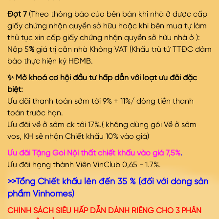
Đợt 7
(Theo thông báo của bên bán khi nhà ở được cấp
giấy chứng nhận quyền sở hữu hoặc khi bên mua tự làm
thủ tục xin cấp giấy chứng nhận quyền sở hữu nhà ở ):
Nộp 5
%
giá trị căn nhà Không VAT (Khấu trù từ TTĐC đảm
bảo thực hiện ký HĐMB.
✨ Mở khoá cơ hội đầu tư hấp dẫn với loạt ưu đãi đặc
biệt:
Ưu đãi thanh toán sớm tới 9% + 11%/ dòng tiền thanh
toán trước hạn.
Ưu đãi về ở sớm ck tới 17%.( không dùng gói Về ở sớm
vos, KH sẽ nhận Chiết khấu 10% vào giá)
Ưu đãi Tặng Gói Nội thất chiết khấu vào giá 7,5%
.
Ưu đãi hạng thành Viên VinClub 0,65 - 1.7%.
>>Tổng Chiết khấu lên đến 35 % (đối với dòng sản
phẩm Vinhomes)
CHÍNH SÁCH SIÊU HẤP DẪN DÀNH RIÊNG CHO 3 PHÂN