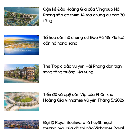
Cận kề Đảo Hoàng Gia của Vingroup Hải
Phòng sắp có thêm 14 tòa chung cư cao 30
tầng
Tổ hợp căn hộ chung cư Đảo Vũ Yên-16 toà
căn hộ hạng sang
The Tropic đảo vũ yên Hải Phòng đón trọn
sóng tăng trưởng liên vùng
Tiến độ và quỹ căn Vip của Phân khu
Hoàng Gia Vinhomes Vũ yên Tháng 5/2026
Đại lộ Royal Boulevard là huyết mạch
thương mại của đô thị đảo Vinhomes Royal