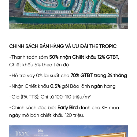
CHÍNH SÁCH BÁN HÀNG VÀ ƯU ĐÃI THE TROPIC
-Thanh toán sớm
50% nhận Chiết khấu 12% GTBT,
Chiết khấu 5% theo tiến độ
-Hỗ trợ vay 0% lãi suất cho
70% GTBT trong 24 tháng
-Nhận Chiết khấu
0.5%
gói Bảo lãnh ngân hàng
-Giá (PA TTS): Chỉ từ 100-110 triệu/m²
-Chính sách đặc biệt
Early Bird
dành cho KH mua
ngày mở bán chiết khấu 120 triệu.