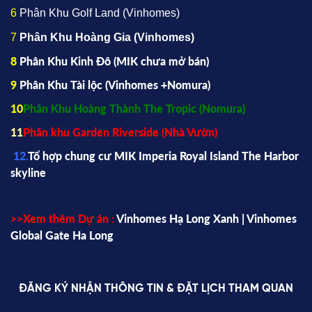
6
Phân Khu Golf Land (Vinhomes)
7
Phân Khu Hoàng Gia (Vinhomes)
8
Phân Khu Kinh Đô (
MIK
chưa mở bán)
9
Phân Khu Tài lộc (Vinhomes +Nomura)
10
Phân Khu Hoàng Thành The Tropic (Nomura)
11
Phân khu Garden Riverside (Nhà Vườn)
12.
Tổ hợp chung cư MIK Imperia Royal Island The Harbor
skyline
>>Xem thêm Dự án :
Vinhomes Hạ Long Xanh |
Vinhomes
Global Gate Ha Long
ĐĂNG KÝ NHẬN THÔNG TIN & ĐẶT LỊCH THAM QUAN