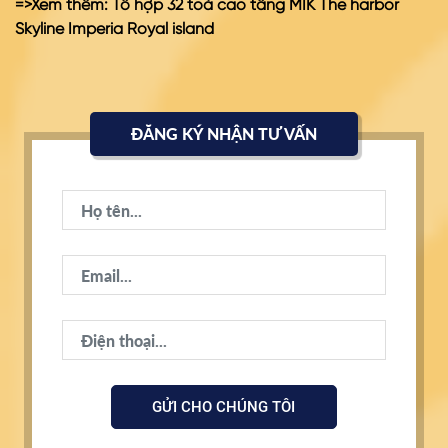
=>Xem thêm:
Tổ hợp 32 toà cao tầng MIK The harbor
Skyline Imperia Royal island
ĐĂNG KÝ NHẬN TƯ VẤN
GỬI CHO CHÚNG TÔI