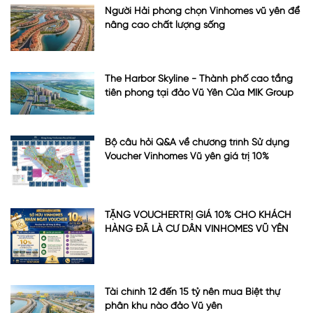
Người Hải phòng chọn Vinhomes vũ yên để
nâng cao chất lượng sống
The Harbor Skyline - Thành phố cao tầng
tiên phong tại đảo Vũ Yên Của MIK Group
Bộ câu hỏi Q&A về chương trình Sử dụng
Voucher Vinhomes Vũ yên giá trị 10%
TẶNG VOUCHERTRỊ GIÁ 10% CHO KHÁCH
HÀNG ĐÃ LÀ CƯ DÂN VINHOMES VŨ YÊN
Tài chính 12 đến 15 tỷ nên mua Biệt thự
phân khu nào đảo Vũ yên