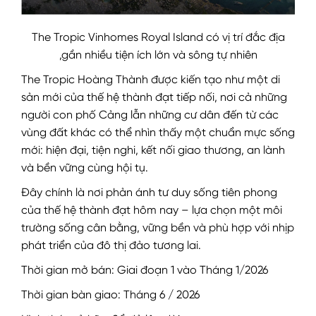
The Tropic Vinhomes Royal Island có vị trí đắc địa
,gần nhiều tiện ích lớn và sông tự nhiên
The Tropic Hoàng Thành được kiến tạo như một di
sản mới của thế hệ thành đạt tiếp nối, nơi cả những
người con phố Cảng lẫn những cư dân đến từ các
vùng đất khác có thể nhìn thấy một chuẩn mực sống
mới: hiện đại, tiện nghi, kết nối giao thương, an lành
và bền vững cùng hội tụ.
Đây chính là nơi phản ánh tư duy sống tiên phong
của thế hệ thành đạt hôm nay – lựa chọn một môi
trường sống cân bằng, vững bền và phù hợp với nhịp
phát triển của đô thị đảo tương lai.
Thời gian mở bán: Giai đoạn 1 vào Tháng 1/2026
Thời gian bàn giao: Tháng 6 / 2026