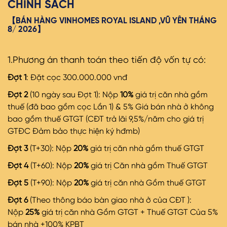
CHÍNH SÁCH
【BÁN HÀNG VINHOMES ROYAL ISLAND ,VŨ YÊN THÁNG
8/ 2026】
1.Phương án thanh toán theo tiến độ vốn tự có:
Đợt 1
: Đặt cọc 300.000.000 vnđ
Đợt 2
(10 ngày sau Đợt 1): Nộp
10%
giá trị căn nhà gồm
thuế (đã bao gồm cọc Lần 1) & 5% Giá bán nhà ở không
bao gồm thuế GTGT (CĐT trả lãi 9,5%/năm cho giá trị
GTĐC Đảm bảo thực hiện ký hđmb)
Đợt 3
(T+30): Nộp
20%
giá trị căn nhà gồm thuế GTGT
Đợt 4
(T+60): Nộp
20%
giá trị Căn nhà gồm Thuế GTGT
Đợt 5
(T+90): Nộp
20%
giá trị căn nhà Gồm thuế GTGT
Đợt 6
(Theo thông báo bàn giao nhà ở của CĐT ):
Nộp
25%
giá trị căn nhà Gồm GTGT + Thuế GTGT Của 5%
bán nhà +100% KPBT