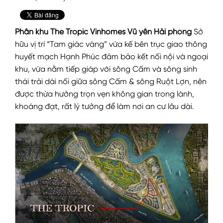
Phân khu The Tropic Vinhomes Vũ yên Hải phòng
Sở
hữu vị trí “Tam giác vàng” vừa kế bên trục giao thông
huyết mạch Hạnh Phúc đảm bảo kết nối nội và ngoại
khu, vừa nằm tiếp giáp với sông Cấm và sông sinh
thái trải dài nối giữa sông Cấm & sông Ruột Lợn, nên
được thừa hưởng trọn vẹn không gian trong lành,
khoáng đạt, rất lý tưởng để làm nơi an cư lâu dài.