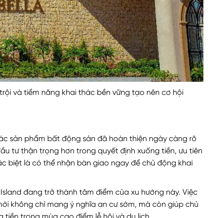
trội và tiềm năng khai thác bền vững tạo nên cơ hội
các sản phẩm bất động sản đã hoàn thiện ngày càng rõ
ầu tư thận trọng hơn trong quyết định xuống tiền, ưu tiên
ặc biệt là có thể nhận bàn giao ngay để chủ động khai
Island đang trở thành tâm điểm của xu hướng này. Việc
mới không chỉ mang ý nghĩa an cư sớm, mà còn giúp chủ
tiền trong mùa cao điểm lễ hội và du lịch.