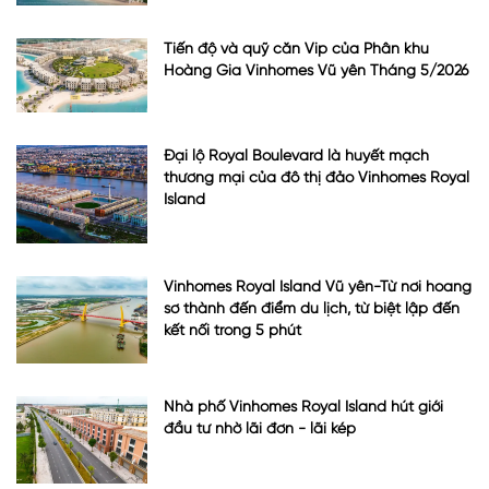
Tiến độ và quỹ căn Vip của Phân khu
Hoàng Gia Vinhomes Vũ yên Tháng 5/2026
Đại lộ Royal Boulevard là huyết mạch
thương mại của đô thị đảo Vinhomes Royal
Island
Vinhomes Royal Island Vũ yên-Từ nơi hoang
sơ thành đến điểm du lịch, từ biệt lập đến
kết nối trong 5 phút
Nhà phố Vinhomes Royal Island hút giới
đầu tư nhờ lãi đơn - lãi kép