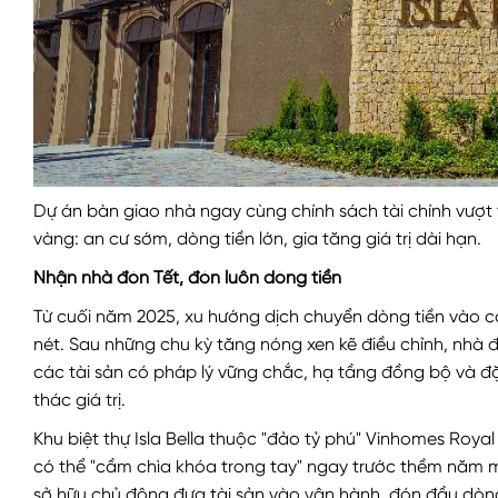
Dự án bàn giao nhà ngay cùng chính sách tài chính vượt 
vàng: an cư sớm, dòng tiền lớn, gia tăng giá trị dài hạn.
Nhận nhà đón Tết, đón luôn dòng tiền
Từ cuối năm 2025, xu hướng dịch chuyển dòng tiền vào 
nét. Sau những chu kỳ tăng nóng xen kẽ điều chỉnh, nhà đ
các tài sản có pháp lý vững chắc, hạ tầng đồng bộ và đ
thác giá trị.
Khu biệt thự Isla Bella
thuộc "đảo tỷ phú" Vinhomes Royal 
có thể "cầm chìa khóa trong tay" ngay trước thềm năm 
sở hữu chủ động đưa tài sản vào vận hành, đón đầu dòng 