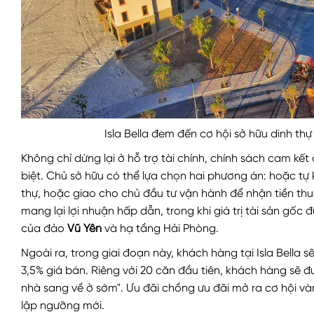
Isla Bella đem đến cơ hội sở hữu dinh th
Không chỉ dừng lại ở hỗ trợ tài chính, chính sách cam kết
biệt. Chủ sở hữu có thể lựa chọn hai phương án: hoặc tự 
thự, hoặc giao cho chủ đầu tư vận hành để nhận tiền t
mang lại lợi nhuận hấp dẫn, trong khi giá trị tài sản gố
của đảo
Vũ Yên
và hạ tầng Hải Phòng.
Ngoài ra, trong giai đoạn này, khách hàng tại Isla Bella
3,5% giá bán. Riêng với 20 căn đầu tiên, khách hàng sẽ 
nhà sang về ở sớm". Ưu đãi chồng ưu đãi mở ra cơ hội v
lập ngưỡng mới.