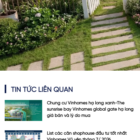
TIN TỨC LIÊN QUAN
Chung cư Vinhomes hạ long xanh-The
sunsrise bay Vinhomes global gate hạ long
giá bán và lý do mua
List các căn shophouse đầu tư tốt nhất
Vinhomes Vũ yên tháng 7/ 2026