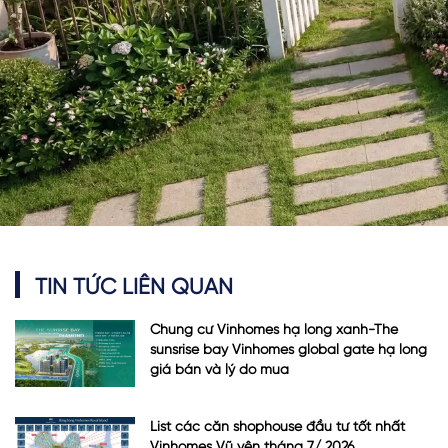
TIN TỨC LIÊN QUAN
Chung cư Vinhomes hạ long xanh-The
sunsrise bay Vinhomes global gate hạ long
giá bán và lý do mua
List các căn shophouse đầu tư tốt nhất
Vinhomes Vũ yên tháng 7/ 2026