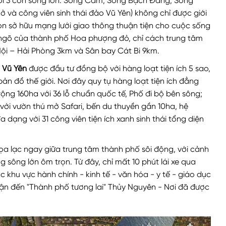
n bởi 3 con sông lớn: Sông Cấm, Sông Bạch Đằng, Sông
à ở và công viên sinh thái đảo Vũ Yên) không chỉ được giới
n sở hữu mạng lưới giao thông thuận tiện cho cuộc sống
ngõ của thành phố Hoa phượng đỏ, chỉ cách trung tâm
ội – Hải Phòng 3km và Sân bay Cát Bi 9km.
o Vũ Yên
được đầu tư đồng bộ với hàng loạt tiện ích 5 sao,
n đồ thế giới. Nơi đây quy tụ hàng loạt tiện ích đẳng
rộng 160ha với 36 lỗ chuẩn quốc tế, Phố đi bộ bên sông;
k với vườn thú mở Safari, bến du thuyền gần 10ha, hệ
a dạng với 31 công viên tiện ích xanh sinh thái tổng diện
tọa lạc ngay giữa trung tâm thành phố sôi động, với cảnh
 sông lớn ôm trọn. Từ đây, chỉ mất 10 phút lái xe qua
 khu vực hành chính - kinh tế - văn hóa - y tế - giáo dục
ận đến "Thành phố tương lai" Thủy Nguyên - Nơi đã được