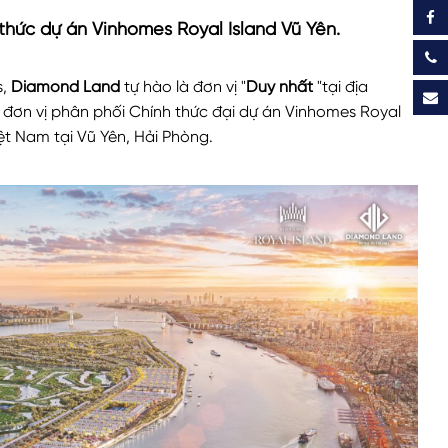
thức dự án Vinhomes Royal Island Vũ Yên.
s,
Diamond Land
tự hào là đơn vị "
Duy nhất
"tại địa
đơn vị phân phối Chính thức đại dự án Vinhomes Royal
ệt Nam tại Vũ Yên, Hải Phòng.