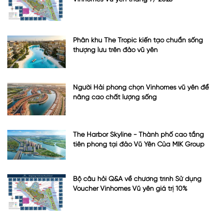
Phân khu The Tropic kiến tạo chuẩn sống
thượng lưu trên đảo vũ yên
Người Hải phòng chọn Vinhomes vũ yên để
nâng cao chất lượng sống
The Harbor Skyline - Thành phố cao tầng
tiên phong tại đảo Vũ Yên Của MIK Group
Bộ câu hỏi Q&A về chương trình Sử dụng
Voucher Vinhomes Vũ yên giá trị 10%