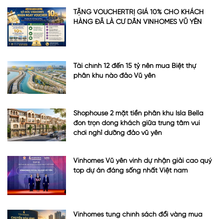
TẶNG VOUCHERTRỊ GIÁ 10% CHO KHÁCH
HÀNG ĐÃ LÀ CƯ DÂN VINHOMES VŨ YÊN
Tài chính 12 đến 15 tỷ nên mua Biệt thự
phân khu nào đảo Vũ yên
Shophouse 2 mặt tiền phân khu Isla Bella
đón trọn dòng khách giữa trung tâm vui
chơi nghỉ dưỡng đảo vũ yên
Vinhomes Vũ yên vinh dự nhận giải cao quý
top dự án đáng sống nhất Việt nam
Vinhomes tung chính sách đổi vàng mua