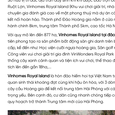
Sở hữu vị trí đắc địa tràn đầy sinh khí khi được bao trọ
Ruột Lợn, Vinhomes Royal Island (Khu vui chơi giải trí, nh
chuyên gia đánh giá cao về mặt phong thuỷ mà dự án cò
kết nối hoàn hảo. Thành phố Đảo Hoàng gia nằm ở cửa 
hành chính 8km, trung tâm Thành phố 5km, cao tốc Hà N
Với quy mô lên đến 877 ha,
Vinhomes Royal Island tại đả
tiên phong tạo ra sản phẩm bất động sản ghi danh trên bả
cấp, kể đến như: Học viện cưỡi ngựa hoàng gia, Sân golf 
Công viên vui chơi giải trí gia đình VinWonders Royal Par
thống cây xanh cảnh quan và tiện ích vui chơi, thể thao đ
tích lên đến gần 18ha,...
Vinhomes Royal Island
là hòn đảo hiếm hoi tại Việt Nam 
quan sinh thái khoáng đạt cùng khí hậu ôn hòa, với 3 dòng
cây cầu Hoàng gia để kết nối trung tâm Hải Phòng với các
trọng yếu. Bên cạnh đó, cư dân cũng nhanh chóng tiếp c
quy hoạch trở thành Trung tâm mới của Hải Phòng.