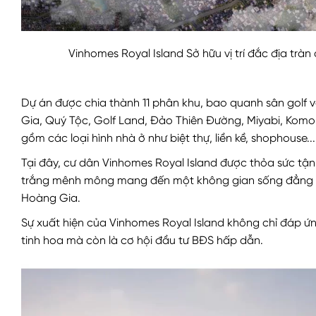
Vinhomes Royal Island Sở hữu vị trí đắc địa tràn 
Dự án được chia thành 11 phân khu, bao quanh sân golf và
Gia, Quý Tộc, Golf Land, Đảo Thiên Đường, Miyabi, Komor
gồm các loại hình nhà ở như biệt thự, liền kề, shophouse...
Tại đây, cư dân Vinhomes Royal Island được thỏa sức tận 
trắng mênh mông mang đến một không gian sống đẳng c
Hoàng Gia.
Sự xuất hiện của Vinhomes Royal Island không chỉ đáp 
tinh hoa mà còn là cơ hội đầu tư BĐS hấp dẫn.