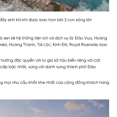
đầy sinh khí khi được bao trọn bởi 3 con sông lớn
 xen kẽ hệ thống tiện ích và dịch vụ là: Đảo Vua, Hoàng
ebi, Hoàng Thành, Tài Lộc, Kinh Đô, Royal Riverside, bao
hưởng đặc quyền với tư gia sở hữu biển riêng với cát
ấp bậc nhất, xứng với danh xưng thành phố Đảo
ứng mọi nhu cầu khắt khe nhất của cộng đồng khách hàng