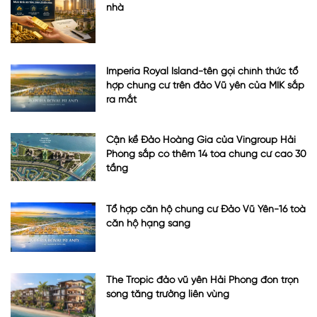
nhà
Imperia Royal Island-tên gọi chính thức tổ
hợp chung cư trên đảo Vũ yên của MIK sắp
ra mắt
Cận kề Đảo Hoàng Gia của Vingroup Hải
Phòng sắp có thêm 14 tòa chung cư cao 30
tầng
Tổ hợp căn hộ chung cư Đảo Vũ Yên-16 toà
căn hộ hạng sang
The Tropic đảo vũ yên Hải Phòng đón trọn
sóng tăng trưởng liên vùng