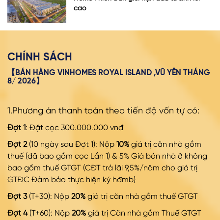
cao
CHÍNH SÁCH
【BÁN HÀNG VINHOMES ROYAL ISLAND ,VŨ YÊN THÁNG
8/ 2026】
1.Phương án thanh toán theo tiến độ vốn tự có:
Đợt 1
: Đặt cọc 300.000.000 vnđ
Đợt 2
(10 ngày sau Đợt 1): Nộp
10%
giá trị căn nhà gồm
thuế (đã bao gồm cọc Lần 1) & 5% Giá bán nhà ở không
bao gồm thuế GTGT (CĐT trả lãi 9,5%/năm cho giá trị
GTĐC Đảm bảo thực hiện ký hđmb)
Đợt 3
(T+30): Nộp
20%
giá trị căn nhà gồm thuế GTGT
Đợt 4
(T+60): Nộp
20%
giá trị Căn nhà gồm Thuế GTGT