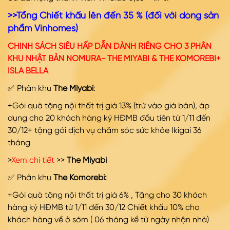
>>Tổng Chiết khấu lên đến 35 % (đối với dòng sản
phẩm Vinhomes)
CHÍNH SÁCH SIÊU HẤP DẪN DÀNH RIÊNG CHO 3 PHÂN
KHU NHẬT BẢN NOMURA- THE MIYABI & THE KOMOREBI+
ISLA BELLA
✅ Phân khu
The Miyabi
:
+Gói quà tặng nội thất trị giá 13% (trừ vào giá bán), áp
dụng cho 20 khách hàng ký HĐMB đầu tiên từ 1/11 đến
30/12+ tặng gói dịch vụ chăm sóc sức khỏe Ikigai 36
tháng
>
Xem chi tiết
>>
The Miyabi
✅ Phân khu
The Komorebi:
+Gói quà tặng nội thất trị giá 6% , Tặng cho 30 khách
hàng ký HĐMB từ 1/11 đến 30/12 Chiết khấu 10% cho
khách hàng về ở sớm ( 06 tháng kể từ ngày nhận nhà)