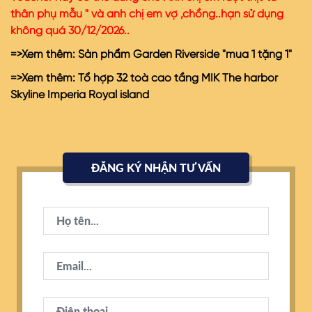
thân phụ mẫu " và anh chị em vợ ,chồng..hạn sử dụng
không quá 30/12/2026..
=>Xem thêm:
Sản phẩm Garden Riverside "mua 1 tặng 1
"
=>Xem thêm:
Tổ hợp 32 toà cao tầng MIK The harbor
Skyline Imperia Royal island
ĐĂNG KÝ NHẬN TƯ VẤN