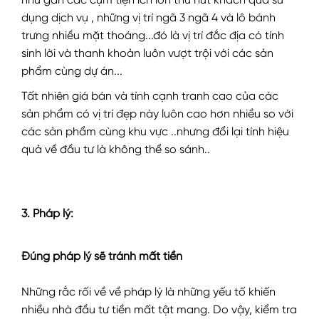
như gần các cụm tiện ích lớn thu hút khách qua sử
dụng dịch vụ , những vị trí ngã 3 ngã 4 và lô bánh
trưng nhiều mặt thoáng...đó là vị trí đắc địa có tính
sinh lời và thanh khoản luôn vượt trội với các sản
phẩm cùng dự án...
Tất nhiên giá bán và tính cạnh tranh cao của các
sản phẩm có vị trí đẹp này luôn cao hơn nhiều so với
các sản phẩm cùng khu vực ..nhưng đổi lại tính hiệu
quả về đầu tư là không thể so sánh..
3. Pháp lý:
Đúng pháp lý sẽ tránh mất tiền
Những rắc rối về về pháp lý là những yếu tố khiến
nhiều nhà đầu tư tiền mất tật mang. Do vậy, kiểm tra