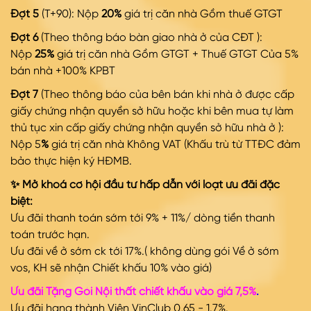
Đợt 5
(T+90): Nộp
20%
giá trị căn nhà Gồm thuế GTGT
Đợt 6
(Theo thông báo bàn giao nhà ở của CĐT ):
Nộp
25%
giá trị căn nhà Gồm GTGT + Thuế GTGT Của 5%
bán nhà +100% KPBT
Đợt 7
(Theo thông báo của bên bán khi nhà ở được cấp
giấy chứng nhận quyền sở hữu hoặc khi bên mua tự làm
thủ tục xin cấp giấy chứng nhận quyền sở hữu nhà ở ):
Nộp 5
%
giá trị căn nhà Không VAT (Khấu trù từ TTĐC đảm
bảo thực hiện ký HĐMB.
✨ Mở khoá cơ hội đầu tư hấp dẫn với loạt ưu đãi đặc
biệt:
Ưu đãi thanh toán sớm tới 9% + 11%/ dòng tiền thanh
toán trước hạn.
Ưu đãi về ở sớm ck tới 17%.( không dùng gói Về ở sớm
vos, KH sẽ nhận Chiết khấu 10% vào giá)
Ưu đãi Tặng Gói Nội thất chiết khấu vào giá 7,5%
.
Ưu đãi hạng thành Viên VinClub 0,65 - 1.7%.