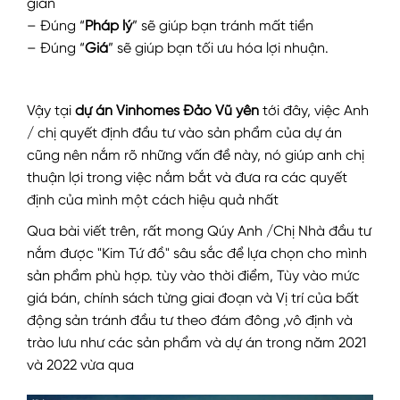
gian
– Đúng “
Pháp lý
” sẽ giúp bạn tránh mất tiền
– Đúng “
Giá
” sẽ giúp bạn tối ưu hóa lợi nhuận.
Vậy tại
dự án Vinhomes Đảo Vũ yên
tới đây, việc Anh
/ chị quyết định đầu tư vào sản phẩm của dự án
cũng nên nắm rõ những vấn đề này, nó giúp anh chị
thuận lợi trong việc nắm bắt và đưa ra các quyết
định của mình một cách hiệu quả nhất
Qua bài viết trên, rất mong Qúy Anh /Chị Nhà đầu tư
nắm được "Kim Tứ đồ" sâu sắc để lựa chọn cho mình
sản phẩm phù hợp. tùy vào thời điểm, Tùy vào mức
giá bán, chính sách từng giai đoạn và Vị trí của bất
động sản tránh đầu tư theo đám đông ,vô định và
trào lưu như các sản phẩm và dự án trong năm 2021
và 2022 vừa qua