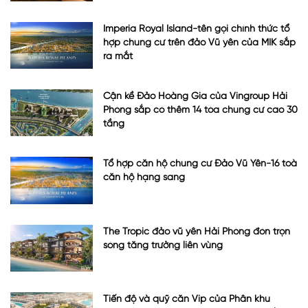
Imperia Royal Island-tên gọi chính thức tổ
hợp chung cư trên đảo Vũ yên của MIK sắp
ra mắt
Cận kề Đảo Hoàng Gia của Vingroup Hải
Phòng sắp có thêm 14 tòa chung cư cao 30
tầng
Tổ hợp căn hộ chung cư Đảo Vũ Yên-16 toà
căn hộ hạng sang
The Tropic đảo vũ yên Hải Phòng đón trọn
sóng tăng trưởng liên vùng
Tiến độ và quỹ căn Vip của Phân khu