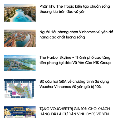
Phân khu The Tropic kiến tạo chuẩn sống
thượng lưu trên đảo vũ yên
Người Hải phòng chọn Vinhomes vũ yên để
nâng cao chất lượng sống
The Harbor Skyline - Thành phố cao tầng
tiên phong tại đảo Vũ Yên Của MIK Group
Bộ câu hỏi Q&A về chương trình Sử dụng
Voucher Vinhomes Vũ yên giá trị 10%
TẶNG VOUCHERTRỊ GIÁ 10% CHO KHÁCH
HÀNG ĐÃ LÀ CƯ DÂN VINHOMES VŨ YÊN