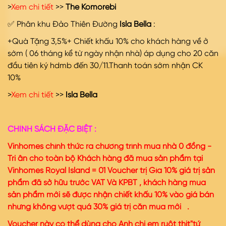
>
Xem chi tiết
>>
The Komorebi
✅ Phân khu Đảo Thiên Đường
Isla Bella
:
+Quà Tặng 3,5%+ Chiết khấu 10% cho khách hàng về ở
sớm ( 06 tháng kể từ ngày nhận nhà) áp dụng cho 20 căn
đầu tiên ký hdmb đến 30/11.Thanh toán sớm nhận CK
10%
>
Xem chi tiết
>>
Isla Bella
CHÍNH SÁCH ĐẶC BIỆT :
Vinhomes chính thức ra chương trình mua nhà 0 đồng -
Tri ân cho toàn bộ Khách hàng đã mua sản phẩm tại
Vinhomes Royal Island = 01 Voucher trị Gía 10% giá trị sản
phẩm đã sở hữu trước VAT Và KPBT , khách hàng mua
sản phẩm mới sẽ được nhận chiết khấu 10% vào giá bán
nhưng không vượt quá 30% giá trị căn mua mới .
Voucher này có thể dùng cho Anh chị em ruột thịt"tứ