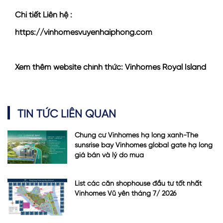
Chi tiết Liên hệ :
https://vinhomesvuyenhaiphong.com
Xem thêm website chính thức:
Vinhomes Royal Island
TIN TỨC LIÊN QUAN
Chung cư Vinhomes hạ long xanh-The
sunsrise bay Vinhomes global gate hạ long
giá bán và lý do mua
List các căn shophouse đầu tư tốt nhất
Vinhomes Vũ yên tháng 7/ 2026