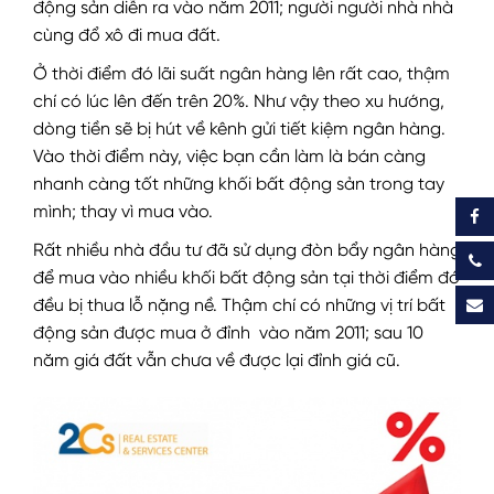
động sản diễn ra vào năm 2011; người người nhà nhà
cùng đổ xô đi mua đất.
Ở thời điểm đó lãi suất ngân hàng lên rất cao, thậm
chí có lúc lên đến trên 20%. Như vậy theo xu hướng,
dòng tiền sẽ bị hút về kênh gửi tiết kiệm ngân hàng.
Vào thời điểm này, việc bạn cần làm là bán càng
nhanh càng tốt những khối bất động sản trong tay
mình; thay vì mua vào.
Rất nhiều nhà đầu tư đã sử dụng đòn bẩy ngân hàng
để mua vào nhiều khối bất động sản tại thời điểm đó
đều bị thua lỗ nặng nề. Thậm chí có những vị trí bất
động sản được mua ở đỉnh vào năm 2011; sau 10
năm giá đất vẫn chưa về được lại đỉnh giá cũ.