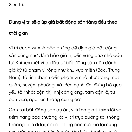
2. Vị trí:
Đúng vị trí sẽ giúp giá bất động sản tăng đều theo
thời gian
Vị trí được xem là bảo chứng để định giá bất động
sản cũng như đảm bảo giá trị bền vững cho nhà đầu
tư. Khi xem xét vị trí đầu tư bất động sản nên đánh
giá kỹ từ phạm vi rộng như khu vực miền (Bắc, Trung
Nam), từ tỉnh thành đến phạm vi nhỏ như trong một
quận, huyện, phường, xã. Bên cạnh đó, đừng bỏ qua
yếu tố “nhất cận thị, nhị cận giang, tam cận lộ, tứ
cận viên, ngũ liên thông cận giáo”.
Còn tại bất động sản dự án, vị trí có giá trị sinh lời và
tiềm năng cao thường là: Vị trí trục đường to, thông
thoáng tiện đi lại, nơi có đông dân cư qua lại cũng