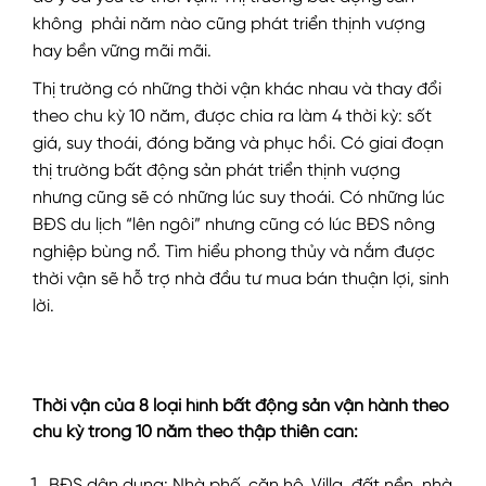
không phải năm nào cũng phát triển thịnh vượng
hay bền vững mãi mãi.
Thị trường có những thời vận khác nhau và thay đổi
theo chu kỳ 10 năm, được chia ra làm 4 thời kỳ: sốt
giá, suy thoái, đóng băng và phục hồi. Có giai đoạn
thị trường bất động sản phát triển thịnh vượng
nhưng cũng sẽ có những lúc suy thoái. Có những lúc
BĐS du lịch “lên ngôi” nhưng cũng có lúc BĐS nông
nghiệp bùng nổ. Tìm hiểu phong thủy và nắm được
thời vận sẽ hỗ trợ nhà đầu tư mua bán thuận lợi, sinh
lời.
Thời vận của 8 loại hình bất động sản vận hành theo
chu kỳ trong 10 năm theo thập thiên can:
BĐS dân dụng: Nhà phố, căn hộ, Villa, đất nền, nhà