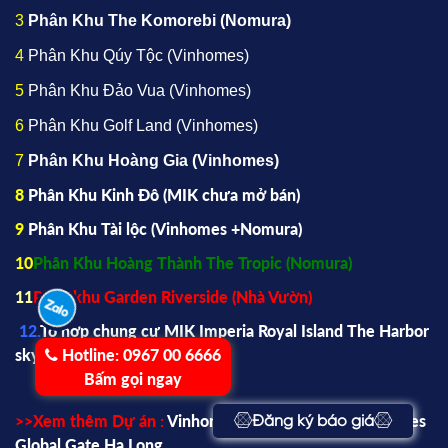
3
Phân Khu The Komorebi (Nomura)
4
Phân Khu Qúy Tộc (Vinhomes)
5
Phân Khu Đảo Vua (Vinhomes)
6
Phân Khu Golf Land (Vinhomes)
7
Phân Khu Hoàng Gia (Vinhomes)
8
Phân Khu Kinh Đô (
MIK
chưa mở bán)
9
Phân Khu Tài lộc (Vinhomes +Nomura)
10
Phân Khu Hoàng Thành The Tropic (Nomura)
11
Phân khu Garden Riverside (Nhà Vườn)
12.
Tổ hợp chung cư MIK Imperia Royal Island The Harbor
skyline
Hotline:
0967 00 6666
Bấm gọi ngay
>>Xem thêm Dự án :
Vinhomes Hạ Long Xanh |
Vinhomes
Đăng ký báo giá
Global Gate Ha Long