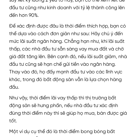
suy xét kỹ lưỡng 2 yếu tố này, bạn có thể xem xét để
đầu tư cũng như kinh doanh với tỷ lệ thành công lên
đến hơn 90%.
Để xác định được đâu là thời điểm thích hợp, bạn có
thể dựa vào cách đơn giản như sau: Hãy chú ý đến
mức lãi suất ngân hàng. Chẳng hạn như, khi lãi suất
thấp, các nhà đầu tư sẵn sàng vay mua đất và chờ
giá đất tăng lên. Bên cạnh đó, nếu lãi suất giảm, nhà
đầu tư cũng sẽ hạn chế gửi tiền vào ngân hàng.
Thay vào đó, họ đấy mạnh đầu tư vào các lĩnh vực
khác, trong đó bất động sản vẫn là lựa chọn hàng
đầu.
Như vậy, thời điểm lãi vay thấp thì thị trường bất
động sản sẽ hưng phấn, nếu nhà đầu tư xác định
đúng thời điểm này thì sẽ giúp họ mua, bán được giá
tốt.
Một ví dụ cụ thể đó là thời điểm bong bóng bất