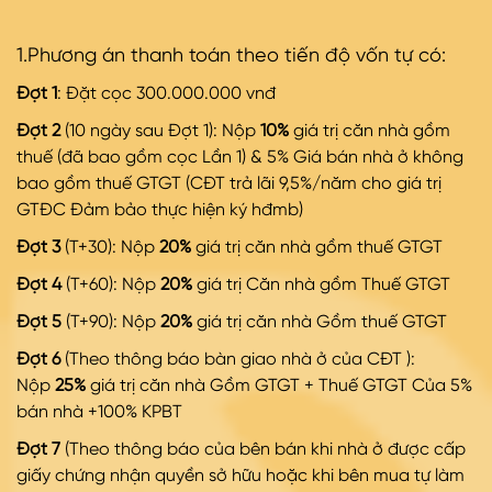
1.Phương án thanh toán theo tiến độ vốn tự có:
Đợt 1
: Đặt cọc 300.000.000 vnđ
Đợt 2
(10 ngày sau Đợt 1): Nộp
10%
giá trị căn nhà gồm
thuế (đã bao gồm cọc Lần 1) & 5% Giá bán nhà ở không
bao gồm thuế GTGT (CĐT trả lãi 9,5%/năm cho giá trị
GTĐC Đảm bảo thực hiện ký hđmb)
Đợt 3
(T+30): Nộp
20%
giá trị căn nhà gồm thuế GTGT
Đợt 4
(T+60): Nộp
20%
giá trị Căn nhà gồm Thuế GTGT
Đợt 5
(T+90): Nộp
20%
giá trị căn nhà Gồm thuế GTGT
Đợt 6
(Theo thông báo bàn giao nhà ở của CĐT ):
Nộp
25%
giá trị căn nhà Gồm GTGT + Thuế GTGT Của 5%
bán nhà +100% KPBT
Đợt 7
(Theo thông báo của bên bán khi nhà ở được cấp
giấy chứng nhận quyền sở hữu hoặc khi bên mua tự làm