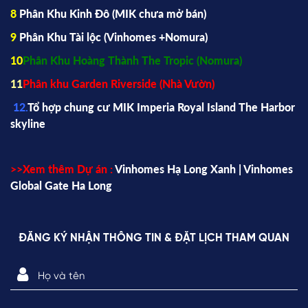
8
Phân Khu Kinh Đô (
MIK
chưa mở bán)
9
Phân Khu Tài lộc (Vinhomes +Nomura)
10
Phân Khu Hoàng Thành The Tropic (Nomura)
11
Phân khu Garden Riverside (Nhà Vườn)
12.
Tổ hợp chung cư MIK Imperia Royal Island The Harbor
skyline
>>Xem thêm Dự án :
Vinhomes Hạ Long Xanh |
Vinhomes
Global Gate Ha Long
ĐĂNG KÝ NHẬN THÔNG TIN & ĐẶT LỊCH THAM QUAN