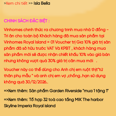
>
Xem chi tiết
>>
Isla Bella
CHÍNH SÁCH ĐẶC BIỆT :
Vinhomes chính thức ra chương trình mua nhà 0 đồng -
Tri ân cho toàn bộ Khách hàng đã mua sản phẩm tại
Vinhomes Royal Island = 01 Voucher trị Gía 10% giá trị sản
phẩm đã sở hữu trước VAT Và KPBT , khách hàng mua
sản phẩm mới sẽ được nhận chiết khấu 10% vào giá bán
nhưng không vượt quá 30% giá trị căn mua mới .
Voucher này có thể dùng cho Anh chị em ruột thịt"tứ
thân phụ mẫu " và anh chị em vợ ,chồng..hạn sử dụng
không quá 30/12/2026..
=>Xem thêm:
Sản phẩm Garden Riverside "mua 1 tặng 1
"
=>Xem thêm:
Tổ hợp 32 toà cao tầng MIK The harbor
Skyline Imperia Royal island