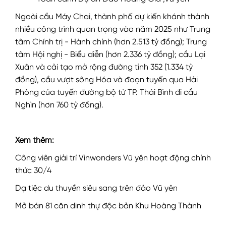
Ngoài cầu Máy Chai, thành phố dự kiến khánh thành
nhiều công trình quan trọng vào năm 2025 như Trung
tâm Chính trị - Hành chính (hơn 2.513 tỷ đồng); Trung
tâm Hội nghị - Biểu diễn (hơn 2.336 tỷ đồng); cầu Lại
Xuân và cải tạo mở rộng đường tỉnh 352 (1.334 tỷ
đồng), cầu vượt sông Hóa và đoạn tuyến qua Hải
Phòng của tuyến đường bộ từ TP. Thái Bình đi cầu
Nghìn (hơn 760 tỷ đồng).
Xem thêm:
Công viên giải trí Vinwonders Vũ yên hoạt động chính
thức 30/4
Dạ tiệc du thuyền siêu sang trên đảo Vũ yên
Mở bán 81 căn dinh thự độc bản Khu Hoàng Thành