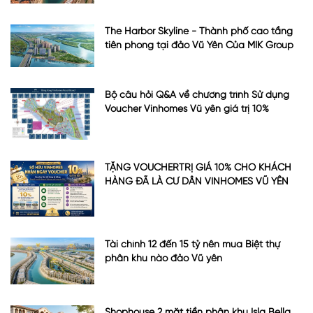
The Harbor Skyline - Thành phố cao tầng
tiên phong tại đảo Vũ Yên Của MIK Group
Bộ câu hỏi Q&A về chương trình Sử dụng
Voucher Vinhomes Vũ yên giá trị 10%
TẶNG VOUCHERTRỊ GIÁ 10% CHO KHÁCH
HÀNG ĐÃ LÀ CƯ DÂN VINHOMES VŨ YÊN
Tài chính 12 đến 15 tỷ nên mua Biệt thự
phân khu nào đảo Vũ yên
Shophouse 2 mặt tiền phân khu Isla Bella