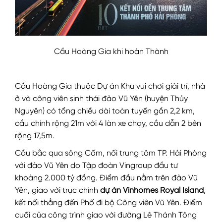
Cầu Hoàng Gia khi hoàn Thành
Cầu Hoàng Gia thuộc Dự án Khu vui chơi giải trí, nhà
ở và công viên sinh thái đảo Vũ Yên (huyện Thủy
Nguyên) có tổng chiều dài toàn tuyến gần 2,2 km,
cầu chính rộng 21m với 4 làn xe chạy, cầu dẫn 2 bên
rộng 17,5m.
Cầu bắc qua sông Cấm, nối trung tâm TP. Hải Phòng
với đảo Vũ Yên do Tập đoàn Vingroup đầu tư
khoảng 2.000 tỷ đồng. Điểm đầu nằm trên đảo Vũ
Yên, giao với trục chính
dự án Vinhomes Royal Island
,
kết nối thẳng đến Phố đi bộ Công viên Vũ Yên. Điểm
cuối của công trình giao với đường Lê Thánh Tông