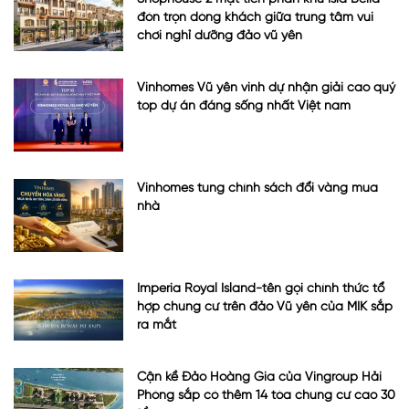
đón trọn dòng khách giữa trung tâm vui
chơi nghỉ dưỡng đảo vũ yên
Vinhomes Vũ yên vinh dự nhận giải cao quý
top dự án đáng sống nhất Việt nam
Vinhomes tung chính sách đổi vàng mua
nhà
Imperia Royal Island-tên gọi chính thức tổ
hợp chung cư trên đảo Vũ yên của MIK sắp
ra mắt
Cận kề Đảo Hoàng Gia của Vingroup Hải
Phòng sắp có thêm 14 tòa chung cư cao 30