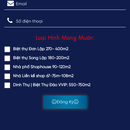
Loại Hình Mong Muốn:
Biệt thự Đơn Lập 270- 400m2
Biệt thự Song Lập 180-200m2
Nhà phố Shophouse 90-120m2
Nhà Liền kề shop 67-75m-108m2
Dinh Thự | Biệt Thự Đảo VVIP: 550-750m2
Đăng Ký