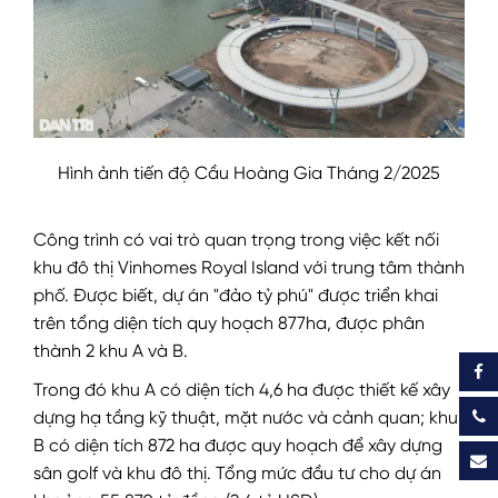
Hình ảnh tiến độ Cầu Hoàng Gia Tháng 2/2025
Công trình có vai trò quan trọng trong việc kết nối
khu đô thị Vinhomes Royal Island với trung tâm thành
phố. Được biết, dự án "đảo tỷ phú" được triển khai
trên tổng diện tích quy hoạch 877ha, được phân
thành 2 khu A và B.
Trong đó khu A có diện tích 4,6 ha được thiết kế xây
dựng hạ tầng kỹ thuật, mặt nước và cảnh quan; khu
B có diện tích 872 ha được quy hoạch để xây dựng
sân golf và khu đô thị. Tổng mức đầu tư cho dự án