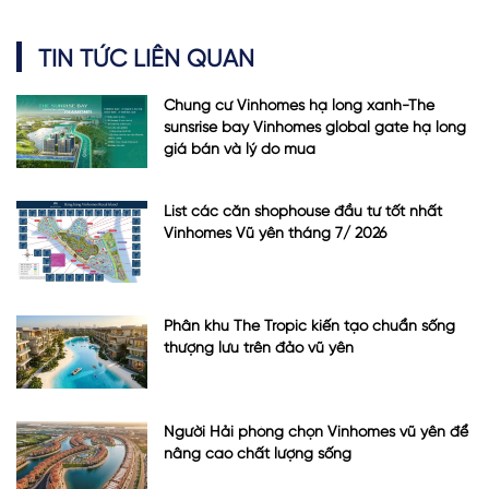
TIN TỨC LIÊN QUAN
Chung cư Vinhomes hạ long xanh-The
sunsrise bay Vinhomes global gate hạ long
giá bán và lý do mua
List các căn shophouse đầu tư tốt nhất
Vinhomes Vũ yên tháng 7/ 2026
Phân khu The Tropic kiến tạo chuẩn sống
thượng lưu trên đảo vũ yên
Người Hải phòng chọn Vinhomes vũ yên để
nâng cao chất lượng sống