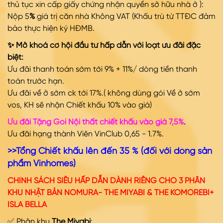
thủ tục xin cấp giấy chứng nhận quyền sở hữu nhà ở ):
Nộp 5
%
giá trị căn nhà Không VAT (Khấu trù từ TTĐC đảm
bảo thực hiện ký HĐMB.
✨ Mở khoá cơ hội đầu tư hấp dẫn với loạt ưu đãi đặc
biệt:
Ưu đãi thanh toán sớm tới 9% + 11%/ dòng tiền thanh
toán trước hạn.
Ưu đãi về ở sớm ck tới 17%.( không dùng gói Về ở sớm
vos, KH sẽ nhận Chiết khấu 10% vào giá)
Ưu đãi Tặng Gói Nội thất chiết khấu vào giá 7,5%
.
Ưu đãi hạng thành Viên VinClub 0,65 - 1.7%.
>>Tổng Chiết khấu lên đến 35 % (đối với dòng sản
phẩm Vinhomes)
CHÍNH SÁCH SIÊU HẤP DẪN DÀNH RIÊNG CHO 3 PHÂN
KHU NHẬT BẢN NOMURA- THE MIYABI & THE KOMOREBI+
ISLA BELLA
✅ Phân khu
The Miyabi
: