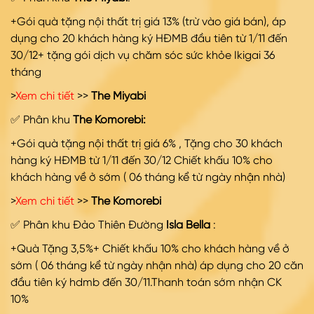
+Gói quà tặng nội thất trị giá 13% (trừ vào giá bán), áp
dụng cho 20 khách hàng ký HĐMB đầu tiên từ 1/11 đến
30/12+ tặng gói dịch vụ chăm sóc sức khỏe Ikigai 36
tháng
>
Xem chi tiết
>>
The Miyabi
✅ Phân khu
The Komorebi:
+Gói quà tặng nội thất trị giá 6% , Tặng cho 30 khách
hàng ký HĐMB từ 1/11 đến 30/12 Chiết khấu 10% cho
khách hàng về ở sớm ( 06 tháng kể từ ngày nhận nhà)
>
Xem chi tiết
>>
The Komorebi
✅ Phân khu Đảo Thiên Đường
Isla Bella
:
+Quà Tặng 3,5%+ Chiết khấu 10% cho khách hàng về ở
sớm ( 06 tháng kể từ ngày nhận nhà) áp dụng cho 20 căn
đầu tiên ký hdmb đến 30/11.Thanh toán sớm nhận CK
10%